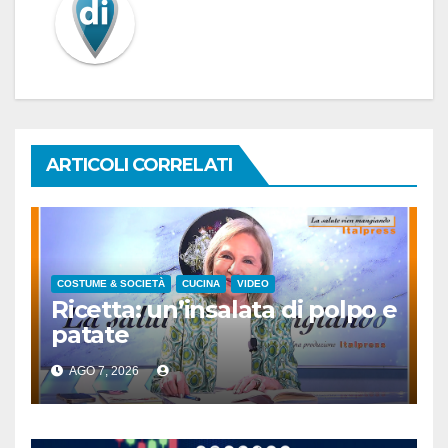
ARTICOLI CORRELATI
COSTUME & SOCIETÀ
CUCINA
VIDEO
Ricetta: un’insalata di polpo e
patate
AGO 7, 2026