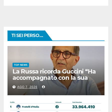
TI SEI PERSO...
TOP NEWS
La Russa ricorda Guccini “Ha
accompagnato con la sua
musica intere generazioni”
AGO 7, 2026