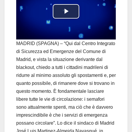
P
l
a
MADRID (SPAGNA) – “Qui dal Centro Integrato
di Sicurezza ed Emergenze del Comune di
y
Madrid, e vista la situazione derivante dal
blackout, chiedo a tutti i cittadini madrileni di
V
ridurre al minimo assoluto gli spostamenti e, per
i
quanto possibile, di rimanere dove si trovano in
questo momento. È fondamentale lasciare
d
libere tutte le vie di circolazione: i semafori
sono attualmente spenti, ma ciò che è davvero
e
imprescindibile è che i servizi di emergenza
o
possano circolare”. Lo dice il sindaco di Madrid
José Luis Martinez-Almeida Navasqué, in