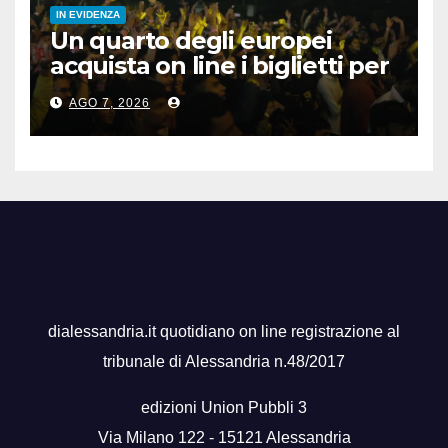
IN EVIDENZA
Un quarto degli europei
acquista on line i biglietti per
gli spettacoli
AGO 7, 2026
dialessandria.it quotidiano on line registrazione al
tribunale di Alessandria n.48/2017
edizioni Union Pubbli 3
Via Milano 122 - 15121 Alessandria