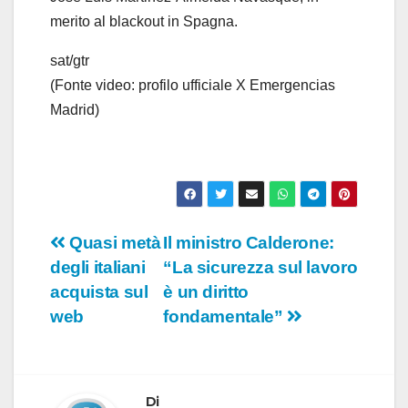
merito al blackout in Spagna.
sat/gtr
(Fonte video: profilo ufficiale X Emergencias
Madrid)
Navigazione
Quasi metà
Il ministro Calderone:
degli italiani
“La sicurezza sul lavoro
articoli
acquista sul
è un diritto
web
fondamentale”
Di