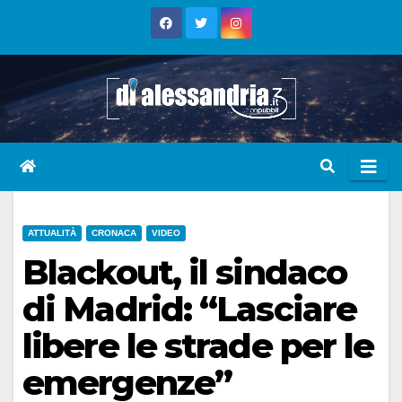
Skip
to
content
ATTUALITÀ
CRONACA
VIDEO
Blackout, il sindaco
di Madrid: “Lasciare
libere le strade per le
emergenze”