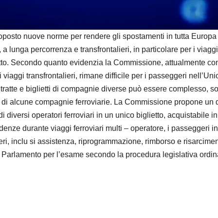
d
e
 nuove norme per rendere gli spostamenti in tutta Europa più 
 a lunga percorrenza e transfrontalieri, in particolare per i viagg
o
itto. Secondo quanto evidenzia la Commissione, attualmente confr
 i viaggi transfrontalieri, rimane difficile per i passeggeri nell’U
più tratte e biglietti di compagnie diverse può essere complesso, 
to di alcune compagnie ferroviarie. La Commissione propone un 
i diversi operatori ferroviari in un unico biglietto, acquistabile 
ncidenze durante viaggi ferroviari multi – operatore, i passeggeri
geri, inclu si assistenza, riprogrammazione, rimborso e risarcim
 Parlamento per l’esame secondo la procedura legislativa ordin