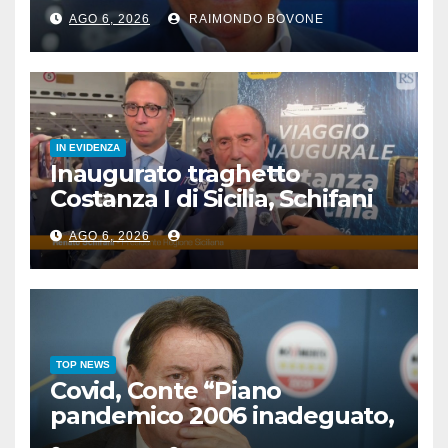
famosi, accadde oggi
AGO 6, 2026
RAIMONDO BOVONE
IN EVIDENZA
Inaugurato traghetto
Costanza I di Sicilia, Schifani
“Mantenuto impegni presi”
AGO 6, 2026
TOP NEWS
Covid, Conte “Piano
pandemico 2006 inadeguato,
virus senza precedenti”