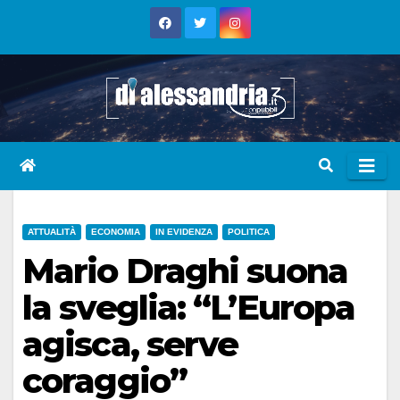
Skip
to
content
ATTUALITÀ
ECONOMIA
IN EVIDENZA
POLITICA
Mario Draghi suona
la sveglia: “L’Europa
agisca, serve
coraggio”