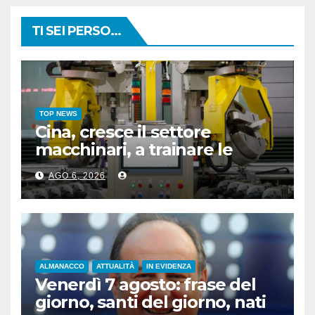
TI SEI PERSO...
TOP NEWS
Cina, cresce il settore
macchinari, a trainare le
“attrezzature intelligenti”
AGO 6, 2026
ALMANACCO
ATTUALITÀ
IN EVIDENZA
Venerdì 7 agosto: frase del
giorno, santi del giorno, nati