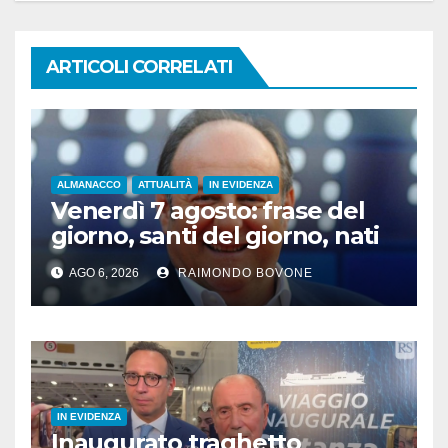
ARTICOLI CORRELATI
ALMANACCO
ATTUALITÀ
IN EVIDENZA
Venerdì 7 agosto: frase del
giorno, santi del giorno, nati
famosi, accadde oggi
AGO 6, 2026
RAIMONDO BOVONE
IN EVIDENZA
Inaugurato traghetto