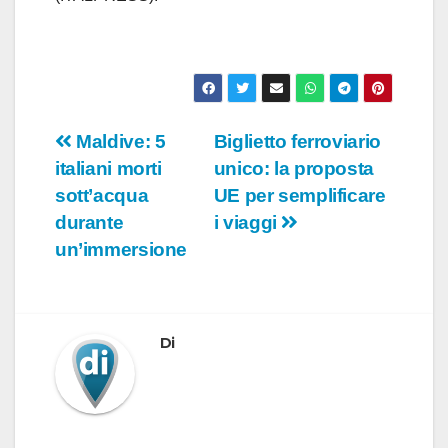
Navigazione
Maldive: 5
Biglietto ferroviario
italiani morti
unico: la proposta
articoli
sott’acqua
UE per semplificare
durante
i viaggi
un’immersione
Di