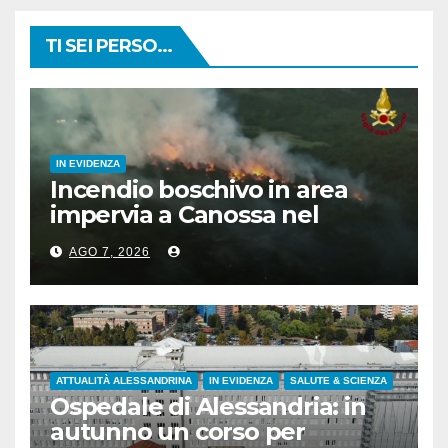
TI SEI PERSO...
IN EVIDENZA
Incendio boschivo in area
impervia a Canossa nel
reggiano
AGO 7, 2026
ATTUALITÀ ALESSANDRINA
IN EVIDENZA
SALUTE & SCIENZA
Ospedale di Alessandria: in
autunno un corso per