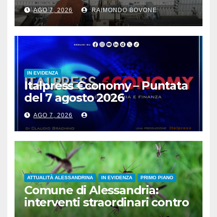
infermieri e OSS
AGO 7, 2026
RAIMONDO BOVONE
sull’assistenza ai disabili
IN EVIDENZA
Italpress €conomy – Puntata
del 7 agosto 2026
AGO 7, 2026
ATTUALITÀ ALESSANDRINA
IN EVIDENZA
PRIMO PIANO
Comune di Alessandria:
interventi straordinari contro
le zanzare