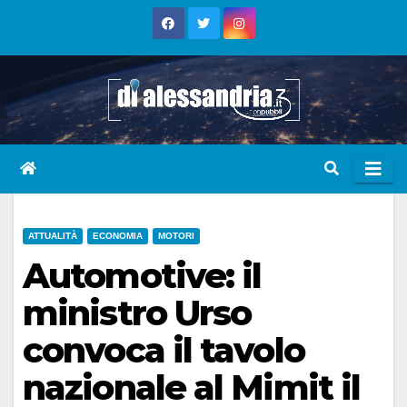
Skip
to
content
ATTUALITÀ
ECONOMIA
MOTORI
Automotive: il
ministro Urso
convoca il tavolo
nazionale al Mimit il