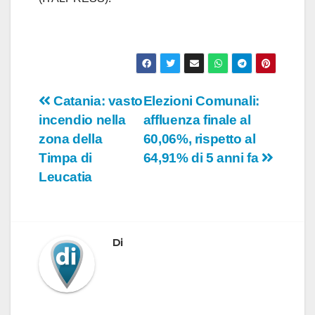
Navigazione
Catania: vasto
Elezioni Comunali:
incendio nella
affluenza finale al
articoli
zona della
60,06%, rispetto al
Timpa di
64,91% di 5 anni fa
Leucatia
Di