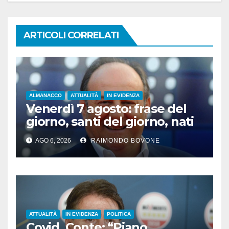
ARTICOLI CORRELATI
ALMANACCO
ATTUALITÀ
IN EVIDENZA
Venerdì 7 agosto: frase del
giorno, santi del giorno, nati
famosi, accadde oggi
AGO 6, 2026
RAIMONDO BOVONE
ATTUALITÀ
IN EVIDENZA
POLITICA
Covid, Conte: “Piano