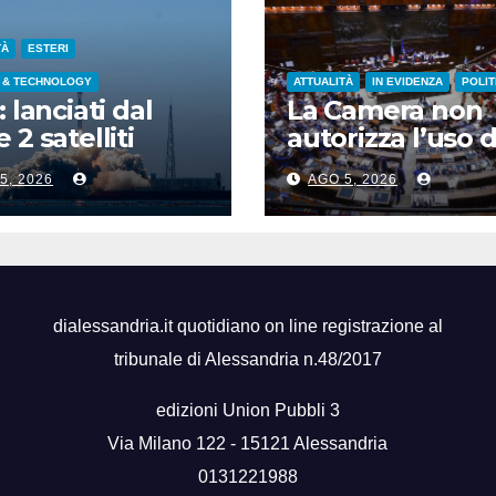
TÀ
ESTERI
 & TECHNOLOGY
ATTUALITÀ
IN EVIDENZA
POLIT
: lanciati dal
La Camera non
 2 satelliti
autorizza l’uso d
spettrali nello
chat di Delmast
5, 2026
AGO 5, 2026
ndong
voto a scrutinio
segreto
dialessandria.it quotidiano on line registrazione al
tribunale di Alessandria n.48/2017
edizioni Union Pubbli 3
Via Milano 122 - 15121 Alessandria
0131221988