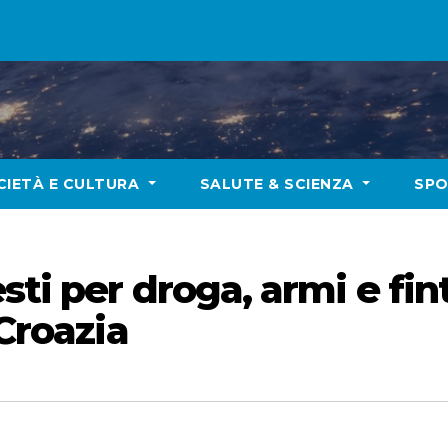
CIETÀ E CULTURA
SALUTE & SCIENZA
SP
ti per droga, armi e fint
 Croazia