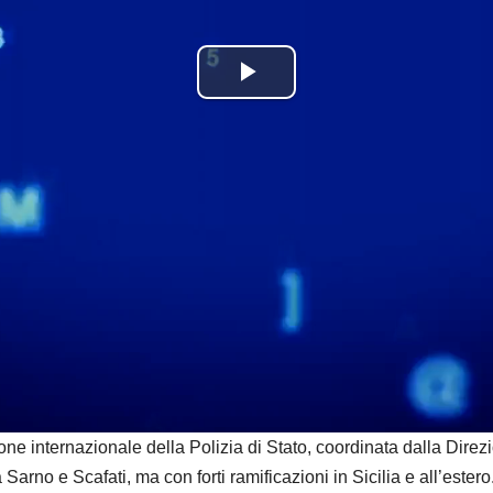
P
l
a
y
V
i
d
e
ternazionale della Polizia di Stato, coordinata dalla Direzio
arno e Scafati, ma con forti ramificazioni in Sicilia e all’estero