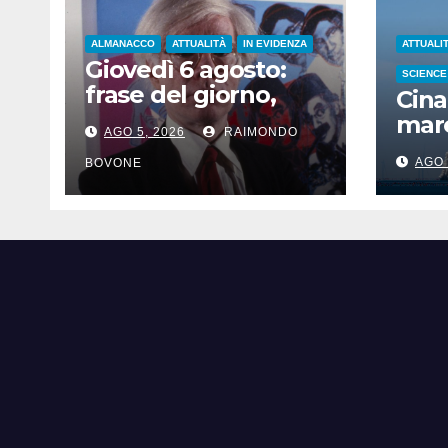
ALMANACCO
ATTUALITÀ
IN EVIDENZA
ATTUALI
Giovedì 6 agosto:
SCIENCE
frase del giorno,
Cina
santi del giorno, nati
mare
AGO 5, 2026
RAIMONDO
famosi, accadde
iper
oggi
AGO 
BOVONE
Sha