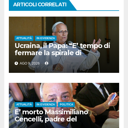
ARTICOLI CORRELATI
ATTUALITÀ
IN EVIDENZA
Ucraina, il Papa: “E’ tempo di
fermare la spirale di
violenza”
AGO 9, 2026
ATTUALITÀ
IN EVIDENZA
POLITICA
E’ morto Massimiliano
Cencelli, padre del
“manuale” omonimo