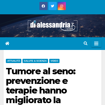
Skip
to
content
ATTUALITÀ
SALUTE & SCIENZA
VIDEO
Tumore al seno:
prevenzione e
terapie hanno
migliorato la