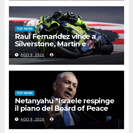
TOP NEWS
Raul Fernandez vince a
Silverstone, Martin e
Bezzecchi sul podio
AGO 9, 2026
TOP NEWS
Netanyahu “Israele respinge
il piano del Board of Peace
per Gaza”
AGO 9, 2026