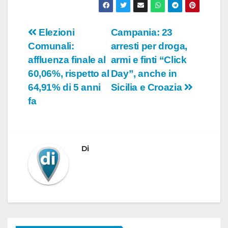
Navigazione
Elezioni
Campania: 23
Comunali:
arresti per droga,
articoli
affluenza finale al
armi e finti “Click
60,06%, rispetto al
Day”, anche in
64,91% di 5 anni
Sicilia e Croazia
fa
Di