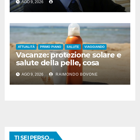
AGO 9, 2026
ATTUALITÀ
PRIMO PIANO
SALUTE
VIAGGIANDO
Vacanze: protezione solare e
salute della pelle, cosa
dicono le evidenze
AGO 9, 2026
RAIMONDO BOVONE
scientifiche
TI SEI PERSO...