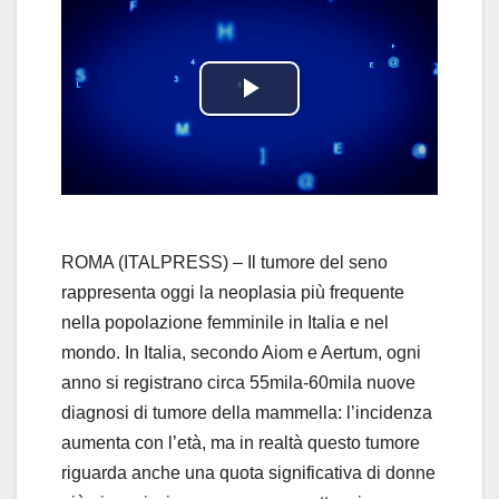
P
l
a
y
ROMA (ITALPRESS) – Il tumore del seno
rappresenta oggi la neoplasia più frequente
V
nella popolazione femminile in Italia e nel
mondo. In Italia, secondo Aiom e Aertum, ogni
i
anno si registrano circa 55mila-60mila nuove
d
diagnosi di tumore della mammella: l’incidenza
aumenta con l’età, ma in realtà questo tumore
e
riguarda anche una quota significativa di donne