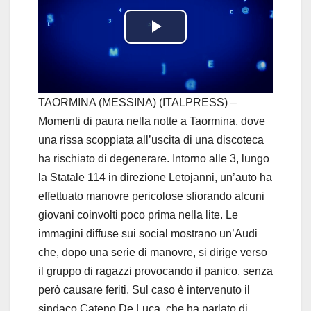
P
l
a
TAORMINA (MESSINA) (ITALPRESS) –
Momenti di paura nella notte a Taormina, dove
y
una rissa scoppiata all’uscita di una discoteca
ha rischiato di degenerare. Intorno alle 3, lungo
V
la Statale 114 in direzione Letojanni, un’auto ha
i
effettuato manovre pericolose sfiorando alcuni
giovani coinvolti poco prima nella lite. Le
d
immagini diffuse sui social mostrano un’Audi
che, dopo una serie di manovre, si dirige verso
e
il gruppo di ragazzi provocando il panico, senza
o
però causare feriti. Sul caso è intervenuto il
sindaco Cateno De Luca, che ha parlato di