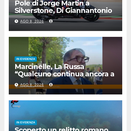
Pole di Jorge Martin a
Silverstone, Di Giannantonio
4°, Bezzecchi 5°
AGO 8, 2026
IN EVIDENZA
Marcinelle, La Russa
“Qualcuno continua ancora a
voltare le spalle”
AGO 8, 2026
IN EVIDENZA
Scoperto un relitto romano