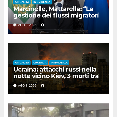
ATTUALITÀ
IN EVIDENZA
Marcinelle, Mattarella: “La
gestione dei flussi migratori
rispetti la dignità delle
AGO 8, 2026
persone”
ATTUALITÀ
CRONACA
IN EVIDENZA
Ucraina: attacchi russi nella
notte vicino Kiev, 3 morti tra
cui 1 bambino
AGO 8, 2026