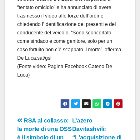
“tentato omicidio” e ha annunciato di avere
trasmesso il video alle forze dell’ordine
chiedendo l’identificazione dei presenti e del
conducente del veicolo. “Sono sconcertato
come sindaco e come genitore, solo per un
caso fortuito non c’è scappato il morto”, afferma
De Luca.sat/gsl
(Fonte video: Pagina Facebook Cateno De
Luca)
Navigazione
RSA al collasso:
L’azero
la morte di una OSS
Davitashvili:
articoli
è il simbolo di un
“L’acquisizione di