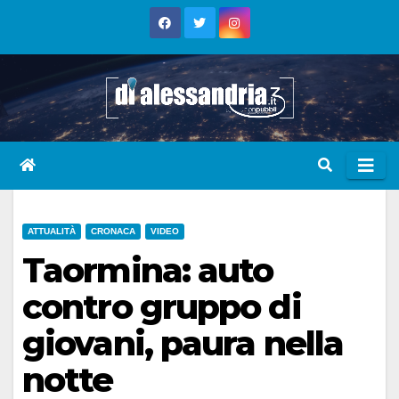
Skip
to
content
ATTUALITÀ
CRONACA
VIDEO
Taormina: auto
contro gruppo di
giovani, paura nella
notte