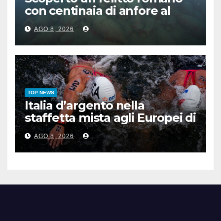
con centinaia di anfore al
largo di Mazara del Vallo
AGO 8, 2026
TOP NEWS
Italia d’argento nella
staffetta mista agli Europei di
nuoto di fondo
AGO 8, 2026