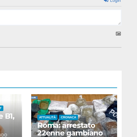
Login
T
 B1,
ATTUALITÀ
CRONACA
Roma: arrestato
22enne gambiano
NDO