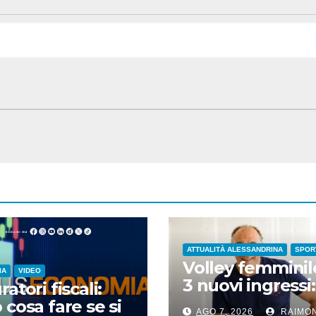
ATTUALITÀ ALESSANDRINA
SPOR
Volley femminile
IA
VIDEO
3 nuovi ingressi:
atori fiscali:
speaker,
 cosa fare se si
AGO 7, 2026
RAIMO