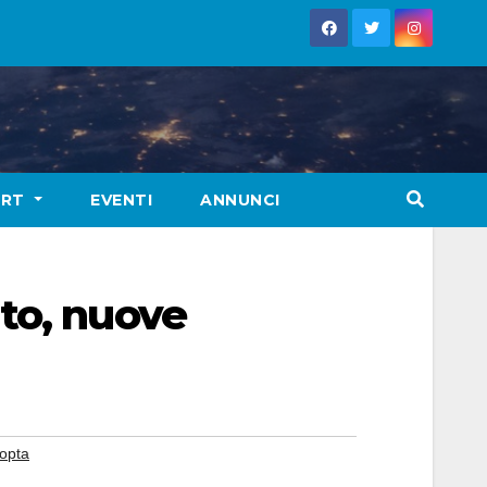
ORT
EVENTI
ANNUNCI
to, nuove
opta