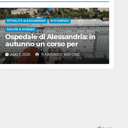
ATTUALITÀ ALESSANDRINA
IN EVIDENZA
SALUTE & SCIENZA
Ospedale di Alessandria: in
autunno un corso per
infermieri e OSS
AGO 7, 2026
RAIMONDO BOVONE
sull’assistenza ai disabili