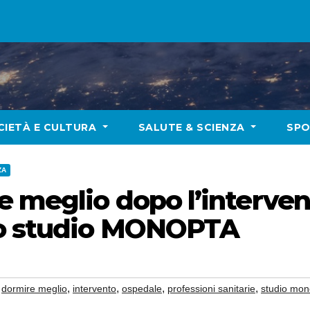
CIETÀ E CULTURA
SALUTE & SCIENZA
SP
ZA
e meglio dopo l’interven
lo studio MONOPTA
,
,
,
,
,
dormire meglio
intervento
ospedale
professioni sanitarie
studio mon