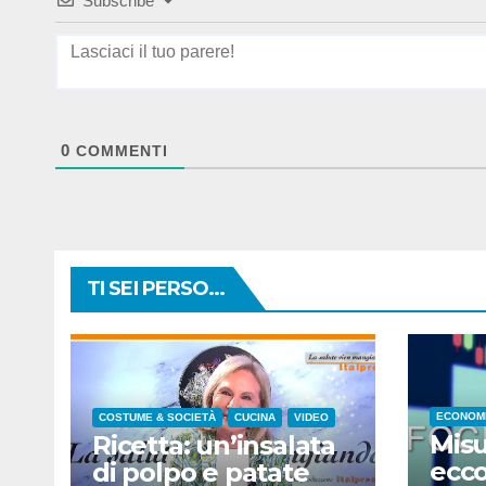
Subscribe
0
COMMENTI
TI SEI PERSO...
ECONOM
COSTUME & SOCIETÀ
CUCINA
VIDEO
Misur
Ricetta: un’insalata
ecco
di polpo e patate