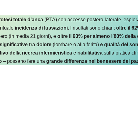
rotesi totale d’anca
(PTA) con accesso postero-laterale, esplora
entuale
incidenza di lussazioni.
I risultati sono chiari:
oltre il 
vero (in media 21 giorni), e
oltre il 93% per almeno l’80% della
gnificative tra dolore
(lombare o alla ferita)
e qualità del so
ivo della ricerca infermieristica e riabilitativa
sulla pratica c
to
– possano fare una
grande differenza nel benessere dei paz