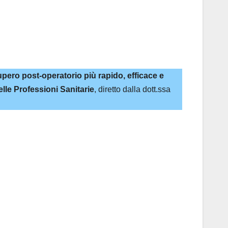
cupero post-operatorio più rapido, efficace e
lle Professioni Sanitarie
, diretto dalla dott.ssa