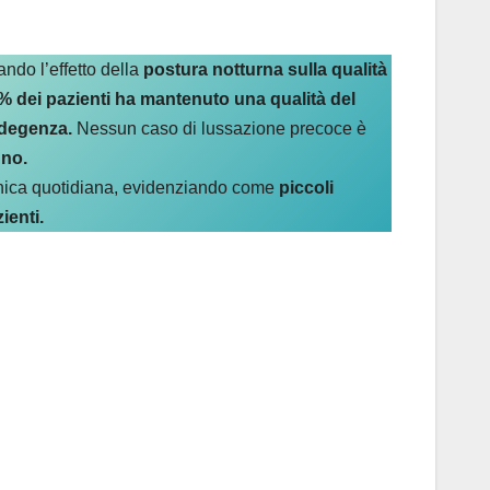
ndo l’effetto della
postura notturna sulla qualità
62% dei pazienti ha mantenuto una qualità del
 degenza.
Nessun caso di lussazione precoce è
nno.
linica quotidiana, evidenziando come
piccoli
ienti.