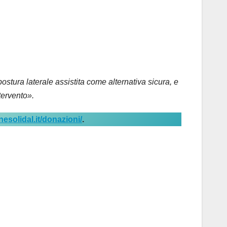
postura laterale assistita come alternativa sicura, e
tervento».
solidal.it/donazioni/
.