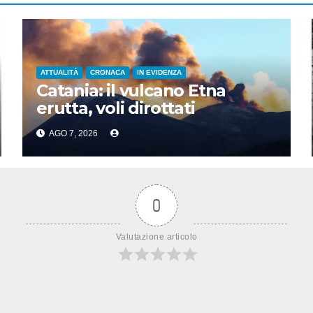
ATTUALITÀ
CRONACA
IN EVIDENZA
Catania: il vulcano Etna
erutta, voli dirottati
AGO 7, 2026
0
Valutazione articolo