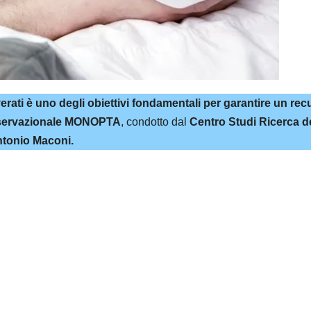
verati è uno degli obiettivi fondamentali per garantire un re
 osservazionale MONOPTA
, condotto dal
Centro Studi Ricerca de
tonio Maconi.