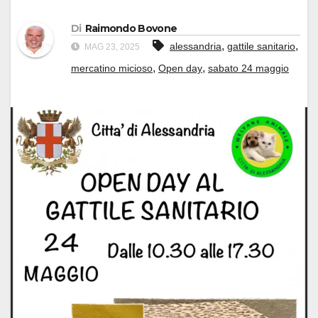
Di
Raimondo Bovone
,
,
alessandria
gattile sanitario
MAG 23, 2025
,
,
mercatino micioso
Open day
sabato 24 maggio