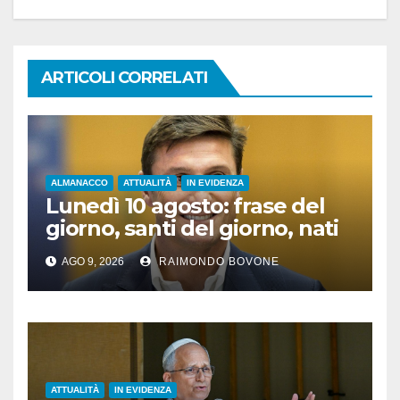
ARTICOLI CORRELATI
ALMANACCO
ATTUALITÀ
IN EVIDENZA
Lunedì 10 agosto: frase del
giorno, santi del giorno, nati
famosi, accadde oggi
AGO 9, 2026
RAIMONDO BOVONE
ATTUALITÀ
IN EVIDENZA