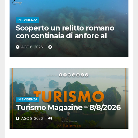
IN EVIDENZA
Scoperto un relitto romano
con centinaia di anfore al
largo di Mazara del Vallo
AGO 8, 2026
IN EVIDENZA
Turismo Magazine – 8/8/2026
AGO 8, 2026