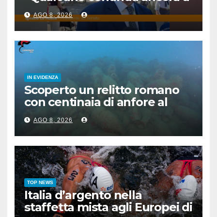
voltare le spalle”
AGO 8, 2026
IN EVIDENZA
Scoperto un relitto romano
con centinaia di anfore al
largo di Mazara del Vallo
AGO 8, 2026
TOP NEWS
Italia d’argento nella
staffetta mista agli Europei di