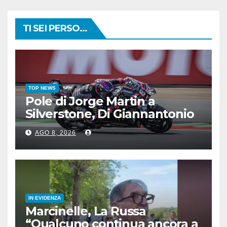
TI SEI PERSO...
TOP NEWS
Pole di Jorge Martin a
Silverstone, Di Giannantonio
4°, Bezzecchi 5°
AGO 8, 2026
IN EVIDENZA
Marcinelle, La Russa
“Qualcuno continua ancora a