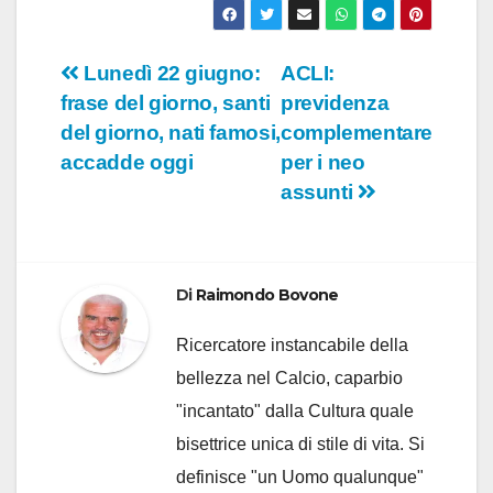
Navigazione
Lunedì 22 giugno:
ACLI:
frase del giorno, santi
previdenza
articoli
del giorno, nati famosi,
complementare
accadde oggi
per i neo
assunti
Di
Raimondo Bovone
Ricercatore instancabile della
bellezza nel Calcio, caparbio
"incantato" dalla Cultura quale
bisettrice unica di stile di vita. Si
definisce "un Uomo qualunque"