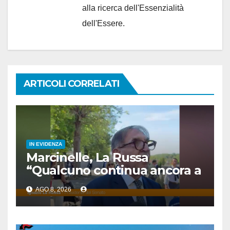
alla ricerca dell'Essenzialità
dell'Essere.
ARTICOLI CORRELATI
IN EVIDENZA
Marcinelle, La Russa
“Qualcuno continua ancora a
voltare le spalle”
AGO 8, 2026