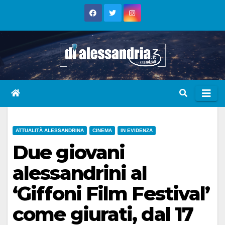
Skip
to
content
ATTUALITÀ ALESSANDRINA
CINEMA
IN EVIDENZA
Due giovani
alessandrini al
‘Giffoni Film Festival’
come giurati, dal 17