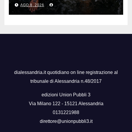
nuoto di fondo
AGO 8, 2026
dialessandria.it quotidiano on line registrazione al
tribunale di Alessandria n.48/2017
edizioni Union Pubbli 3
Via Milano 122 - 15121 Alessandria
0131221988
direttore@unionpubbli3.it