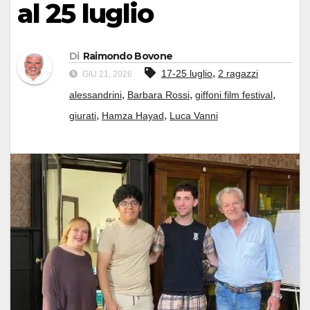
al 25 luglio
Di
Raimondo Bovone
,
17-25 luglio
2 ragazzi
GIU 21, 2026
,
,
,
alessandrini
Barbara Rossi
giffoni film festival
,
,
giurati
Hamza Hayad
Luca Vanni