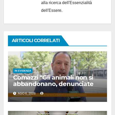
alla ricerca dell'Essenzialità
dell'Essere.
ARTICOLI CORRELATI
IN EVIDENZA
Comazzi “Gli animali non si
abbandonano, denunciate
chi lo fa”
AGO 6, 2026