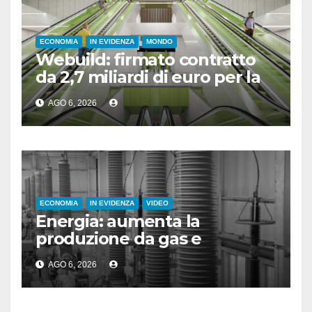
ECONOMIA
IN EVIDENZA
MONDO
Webuild: firmato contratto
da 2,7 miliardi di euro per la
nuova metropolitana di
AGO 6, 2026
Toronto
ECONOMIA
IN EVIDENZA
VIDEO
Energia: aumenta la
produzione da gas e
fotovoltaico
AGO 6, 2026