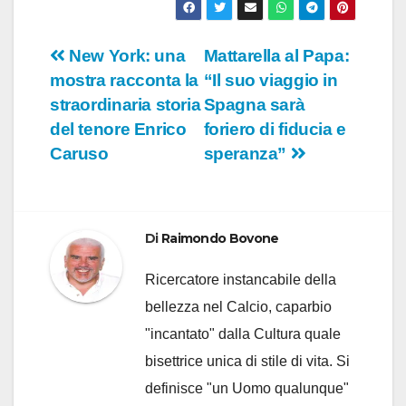
Navigazione
New York: una
Mattarella al Papa:
mostra racconta la
“Il suo viaggio in
articoli
straordinaria storia
Spagna sarà
del tenore Enrico
foriero di fiducia e
Caruso
speranza”
Di
Raimondo Bovone
Ricercatore instancabile della
bellezza nel Calcio, caparbio
"incantato" dalla Cultura quale
bisettrice unica di stile di vita. Si
definisce "un Uomo qualunque"