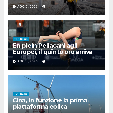
zona permafrost
AGO 6, 2026
TOP NEWS
En plein Pellacani agli
Europei, il quinto oro arriva
nel sincro con Pizzini
AGO 6, 2026
TOP NEWS
Cina, in funzione la prima
piattaforma eolica
galleggiante da 16 MW