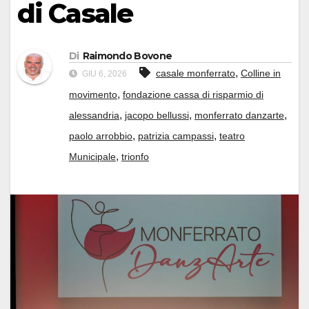
di Casale
Di
Raimondo Bovone
,
casale monferrato
Colline in
GIU 6, 2026
,
movimento
fondazione cassa di risparmio di
,
,
,
alessandria
jacopo bellussi
monferrato danzarte
,
,
paolo arrobbio
patrizia campassi
teatro
,
Municipale
trionfo