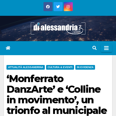
Skip
to
content
ATTUALITÀ ALESSANDRINA
CULTURA & EVENTI
IN EVIDENZA
‘Monferrato
DanzArte’ e ‘Colline
in movimento’, un
trionfo al municipale