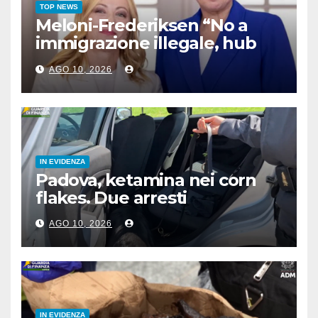
TOP NEWS
Meloni-Frederiksen “No a
immigrazione illegale, hub
rimpatrio in Paesi terzi”
AGO 10, 2026
IN EVIDENZA
Padova, ketamina nei corn
flakes. Due arresti
AGO 10, 2026
IN EVIDENZA