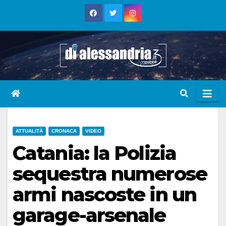
Skip
to
content
ATTUALITÀ
CRONACA
VIDEO
Catania: la Polizia
sequestra numerose
armi nascoste in un
garage-arsenale