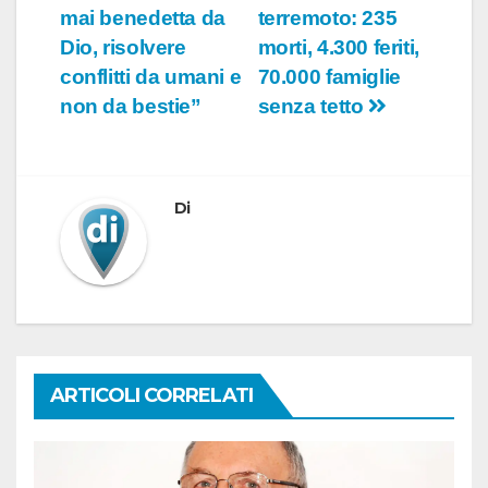
mai benedetta da
terremoto: 235
articoli
Dio, risolvere
morti, 4.300 feriti,
conflitti da umani e
70.000 famiglie
non da bestie”
senza tetto
Di
ARTICOLI CORRELATI