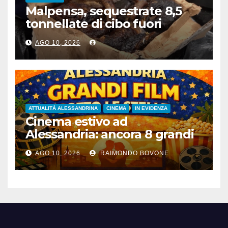
Malpensa, sequestrate 8,5
tonnellate di cibo fuori
norma nel primo semestre
AGO 10, 2026
ATTUALITÀ ALESSANDRINA
CINEMA
IN EVIDENZA
Cinema estivo ad
Alessandria: ancora 8 grandi
film gratis all’aperto, fino al
AGO 10, 2026
RAIMONDO BOVONE
28 agosto