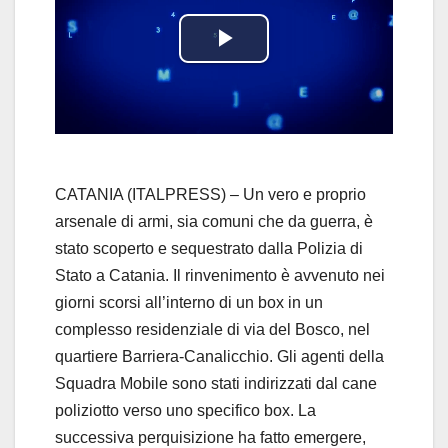
P
l
a
y
CATANIA (ITALPRESS) – Un vero e proprio
arsenale di armi, sia comuni che da guerra, è
V
stato scoperto e sequestrato dalla Polizia di
Stato a Catania. Il rinvenimento è avvenuto nei
i
giorni scorsi all’interno di un box in un
d
complesso residenziale di via del Bosco, nel
quartiere Barriera-Canalicchio. Gli agenti della
e
Squadra Mobile sono stati indirizzati dal cane
poliziotto verso uno specifico box. La
o
successiva perquisizione ha fatto emergere,