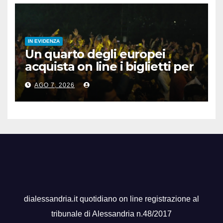
IN EVIDENZA
Un quarto degli europei
acquista on line i biglietti per
gli spettacoli
AGO 7, 2026
dialessandria.it quotidiano on line registrazione al
tribunale di Alessandria n.48/2017