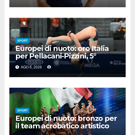
manager
SPORT
Europei di nuoto: oro Italia
per Pellacani-Pizzini, 5°
trionfo per Chiara
AGO 6, 2026
SPORT
Europei di nuoto: bronzo per
il team acrobatico artistico
dell’Italia