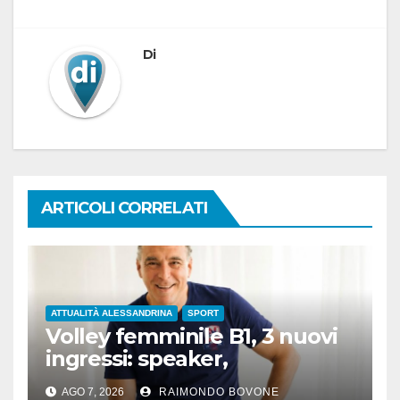
Di
ARTICOLI CORRELATI
ATTUALITÀ ALESSANDRINA
SPORT
Volley femminile B1, 3 nuovi
ingressi: speaker,
preparatore atletico e team
AGO 7, 2026
RAIMONDO BOVONE