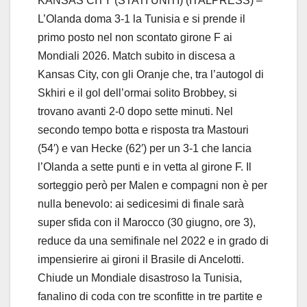
KANSAS CITY (STATI UNITI) (ITALPRESS) –
L’Olanda doma 3-1 la Tunisia e si prende il
primo posto nel non scontato girone F ai
Mondiali 2026. Match subito in discesa a
Kansas City, con gli Oranje che, tra l’autogol di
Skhiri e il gol dell’ormai solito Brobbey, si
trovano avanti 2-0 dopo sette minuti. Nel
secondo tempo botta e risposta tra Mastouri
(54′) e van Hecke (62′) per un 3-1 che lancia
l’Olanda a sette punti e in vetta al girone F. Il
sorteggio però per Malen e compagni non è per
nulla benevolo: ai sedicesimi di finale sarà
super sfida con il Marocco (30 giugno, ore 3),
reduce da una semifinale nel 2022 e in grado di
impensierire ai gironi il Brasile di Ancelotti.
Chiude un Mondiale disastroso la Tunisia,
fanalino di coda con tre sconfitte in tre partite e