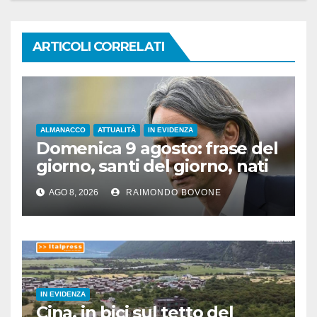
ARTICOLI CORRELATI
ALMANACCO
ATTUALITÀ
IN EVIDENZA
Domenica 9 agosto: frase del
giorno, santi del giorno, nati
famosi, accadde oggi
AGO 8, 2026
RAIMONDO BOVONE
IN EVIDENZA
Cina, in bici sul tetto del