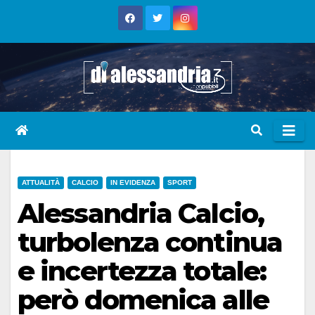
Skip
to
content
ATTUALITÀ
CALCIO
IN EVIDENZA
SPORT
Alessandria Calcio,
turbolenza continua
e incertezza totale:
però domenica alle