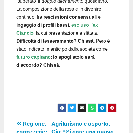
‘superato’ il
doppio allenamento
quotidiano.
La composizione della rosa è in divenire
continuo, fra
rescissioni consensuali
e
ingaggio di profili bassi
,
escluso l’e
x
Ciancio
, la cui presentazione è slittata.
Difficoltà di tesseramento? Chissà.
Però è
stato indicato in anticipo dalla società come
futuro capitano
:
lo spogliatoio sarà
d’accordo? Chissà.
Navigazione
Regione,
Agriturismo e asporto,
carrozzerie:
Cia: “Si apre una nuova