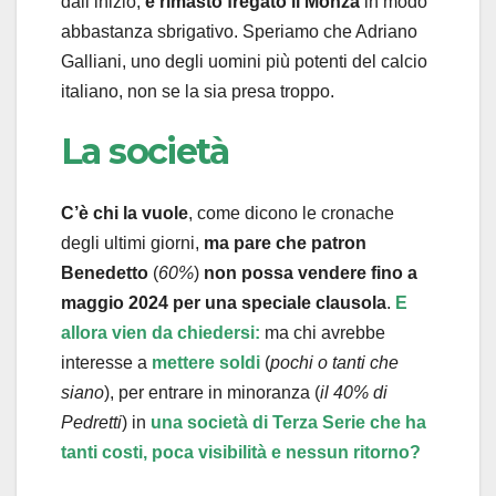
dall’inizio,
è rimasto fregato il Monza
in modo
abbastanza sbrigativo. Speriamo che Adriano
Galliani, uno degli uomini più potenti del calcio
italiano, non se la sia presa troppo.
La società
C’è chi la vuole
, come dicono le cronache
degli ultimi giorni,
ma pare che patron
Benedetto
(
60%
)
non possa vendere fino a
maggio 2024 per una speciale clausola
.
E
allora vien da chiedersi:
ma chi avrebbe
interesse a
mettere soldi
(
pochi o tanti che
siano
), per entrare in minoranza (
il 40% di
Pedretti
) in
una società di Terza Serie che ha
tanti costi, poca visibilità e nessun ritorno?