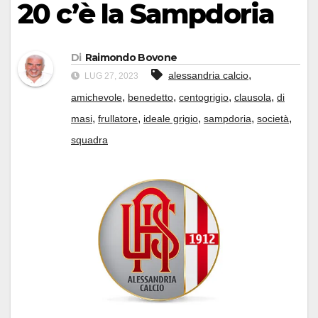
20 c’è la Sampdoria
Di
Raimondo Bovone
,
alessandria calcio
LUG 27, 2023
,
,
,
,
amichevole
benedetto
centogrigio
clausola
di
,
,
,
,
,
masi
frullatore
ideale grigio
sampdoria
società
squadra