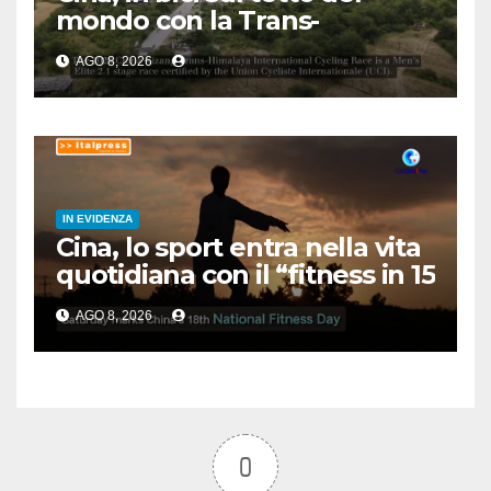
mondo con la Trans-
Himalaya Race
AGO 8, 2026
IN EVIDENZA
Cina, lo sport entra nella vita
quotidiana con il “fitness in 15
minuti”
AGO 8, 2026
0