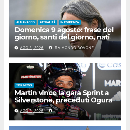
ALMANACCO
ATTUALITÀ
IN EVIDENZA
Domenica 9 agosto: frase del
giorno, santi del giorno, nati
famosi, accadde oggi
AGO 8, 2026
RAIMONDO BOVONE
TOP NEWS
Martin vince la gara Sprint a
Silverstone, preceduti Ogura
e Bezzecchi
AGO 8, 2026