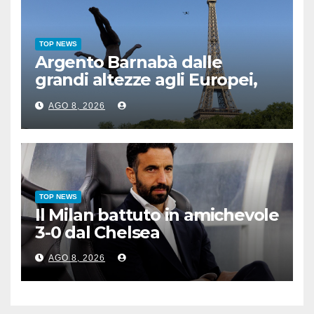
TOP NEWS
Argento Barnabà dalle
grandi altezze agli Europei,
bis azzurro dopo Cosetti
AGO 8, 2026
TOP NEWS
Il Milan battuto in amichevole
3-0 dal Chelsea
AGO 8, 2026