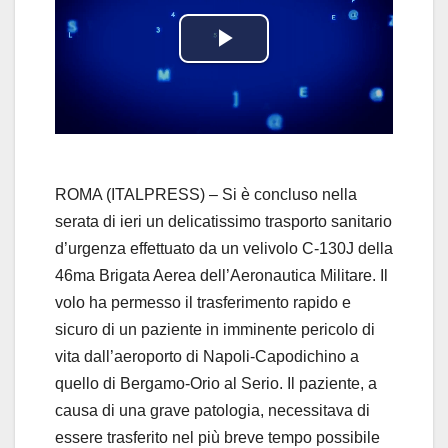
P
l
a
y
ROMA (ITALPRESS) – Si è concluso nella
serata di ieri un delicatissimo trasporto sanitario
V
d’urgenza effettuato da un velivolo C-130J della
46ma Brigata Aerea dell’Aeronautica Militare. Il
i
volo ha permesso il trasferimento rapido e
d
sicuro di un paziente in imminente pericolo di
vita dall’aeroporto di Napoli-Capodichino a
e
quello di Bergamo-Orio al Serio. Il paziente, a
causa di una grave patologia, necessitava di
o
essere trasferito nel più breve tempo possibile