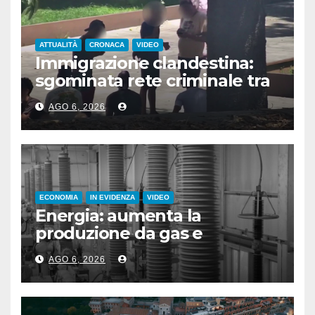
ATTUALITÀ
CRONACA
VIDEO
Immigrazione clandestina:
sgominata rete criminale tra
Algeria, Italia e Francia
AGO 6, 2026
ECONOMIA
IN EVIDENZA
VIDEO
Energia: aumenta la
produzione da gas e
fotovoltaico
AGO 6, 2026