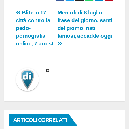
Navigazione
Blitz in 17
Mercoledì 8 luglio:
città contro la
frase del giorno, santi
articoli
pedo-
del giorno, nati
pornografia
famosi, accadde oggi
online, 7 arresti
Di
ARTICOLI CORRELATI