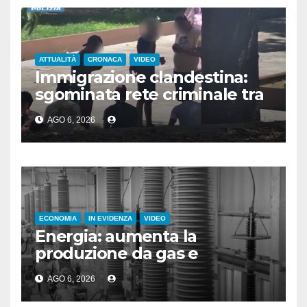
ATTUALITÀ
CRONACA
VIDEO
Immigrazione clandestina:
sgominata rete criminale tra
Algeria, Italia e Francia
AGO 6, 2026
ECONOMIA
IN EVIDENZA
VIDEO
Energia: aumenta la
produzione da gas e
fotovoltaico
AGO 6, 2026