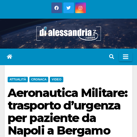
Skip
to
content
ATTUALITÀ
CRONACA
VIDEO
Aeronautica Militare:
trasporto d’urgenza
per paziente da
Napoli a Bergamo