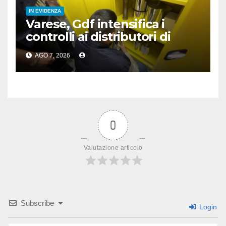
IN EVIDENZA
Varese, Gdf intensifica i
controlli ai distributori di
carburante, 6 multati
AGO 7, 2026
0
Valutazione articolo
Subscribe
Login