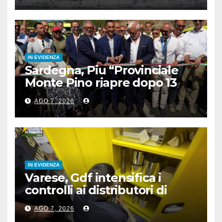
IN EVIDENZA
Sardegna, Piu “Provinciale
Monte Pino riapre dopo 13
anni, opera fondamentale”
AGO 7, 2026
IN EVIDENZA
Varese, Gdf intensifica i
controlli ai distributori di
carburante, 6 multati
AGO 7, 2026