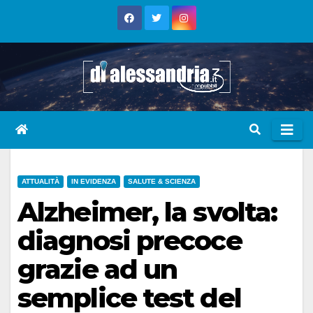
Skip
to
content
ATTUALITÀ
IN EVIDENZA
SALUTE & SCIENZA
Alzheimer, la svolta:
diagnosi precoce
grazie ad un
semplice test del