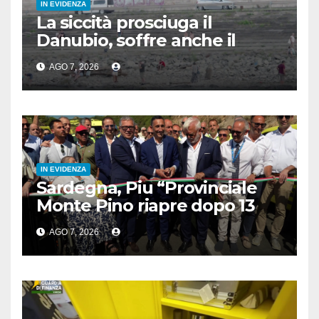
IN EVIDENZA
La siccità prosciuga il
Danubio, soffre anche il
turismo
AGO 7, 2026
IN EVIDENZA
Sardegna, Piu “Provinciale
Monte Pino riapre dopo 13
anni, opera fondamentale”
AGO 7, 2026