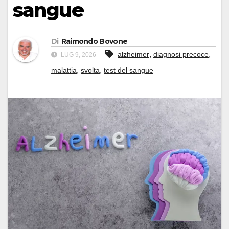
sangue
Di
Raimondo Bovone
,
,
alzheimer
diagnosi precoce
LUG 9, 2026
,
,
malattia
svolta
test del sangue