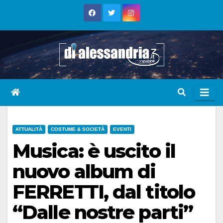
Skip
to
content
ATTUALITÀ
COSTUME & SOCIETÀ
EVENTI
Musica: è uscito il
nuovo album di
FERRETTI, dal titolo
“Dalle nostre parti”