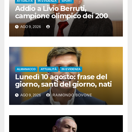
ATTUALITÀ
IN EVIDENZA
SPORT
Addio a Livio Berruti,
campione olimpico dei 200
metri a Roma 1960
AGO 9, 2026
ALMANACCO
ATTUALITÀ
IN EVIDENZA
Lunedì 10 agosto: frase del
giorno, santi del giorno, nati
famosi, accadde oggi
AGO 9, 2026
RAIMONDO BOVONE