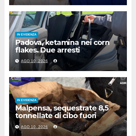
IN EVIDENZA
Padova, ketamina nei corn
flakes. Due arresti
AGO 10, 2026
IN EVIDENZA
Malpensa, sequestrate 8,5
tonnellate di cibo fuori
norma nel primo semestre
AGO 10, 2026