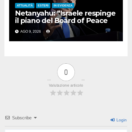
ATTUALITÀ
ESTERI
IN EVIDENZA
Netanyahu: “Israele respinge
il piano del Board of Peace
per Gaza”
AGO 9, 2026
0
Valutazione articolo
Subscribe
Login