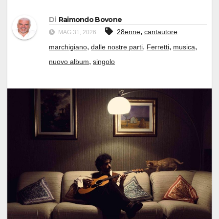
Di
Raimondo Bovone
,
28enne
cantautore
MAG 31, 2026
,
,
,
,
marchigiano
dalle nostre parti
Ferretti
musica
,
nuovo album
singolo