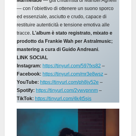
Marmelade
— già chitarrista di Manuel Agnelli
— con l’obiettivo di ottenere un suono sporco
ed essenziale, asciutto e crudo, capace di
restituire autenticità e tensione emotiva alle
tracce.
L’album è stato registrato, mixato e
prodotto da Frankie Wah per Astralmusic;
mastering a cura di Guido Andreani
.
LINK SOCIAL
Instagram:
https://tinyurl.com/597fxs82
–
Facebook:
https://tinyurl.com/mr3e8wsz
–
YouTube:
https://tinyurl.com/ph8jv52e
–
Spotify:
https://tinyurl.com/2ywvpnnm
–
TikTok:
https://tinyurl.com/4k4t5sjs