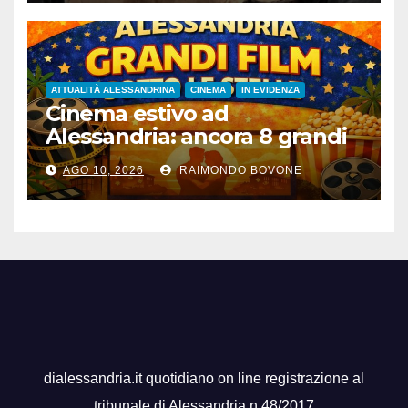
ATTUALITÀ ALESSANDRINA
CINEMA
IN EVIDENZA
Cinema estivo ad
Alessandria: ancora 8 grandi
film gratis all’aperto, fino al
AGO 10, 2026
RAIMONDO BOVONE
28 agosto
dialessandria.it quotidiano on line registrazione al
tribunale di Alessandria n.48/2017