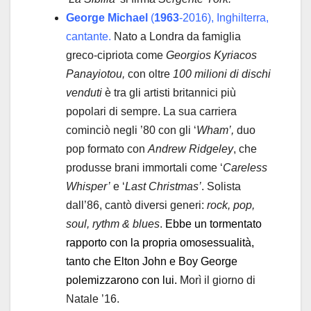
George Michael
(
1963
-2016), Inghilterra,
cantante.
Nato a Londra da famiglia
greco-cipriota come
Georgios Kyriacos
Panayiotou,
con oltre
100 milioni di dischi
venduti
è tra gli artisti britannici più
popolari di sempre. La sua carriera
cominciò negli ’80 con gli ‘
Wham’,
duo
pop formato con
Andrew Ridgeley
, che
produsse brani immortali come ‘
Careless
Whisper’
e ‘
Last Christmas’
. Solista
dall’86, cantò diversi generi:
rock, pop,
soul, rythm & blues
.
Ebbe un tormentato
rapporto con la propria omosessualità,
tanto che Elton John e Boy George
polemizzarono con lui.
Morì il giorno di
Natale ’16.