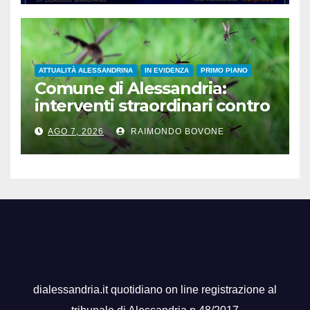
ATTUALITÀ ALESSANDRINA
IN EVIDENZA
PRIMO PIANO
Comune di Alessandria:
interventi straordinari contro
le zanzare
AGO 7, 2026
RAIMONDO BOVONE
dialessandria.it quotidiano on line registrazione al