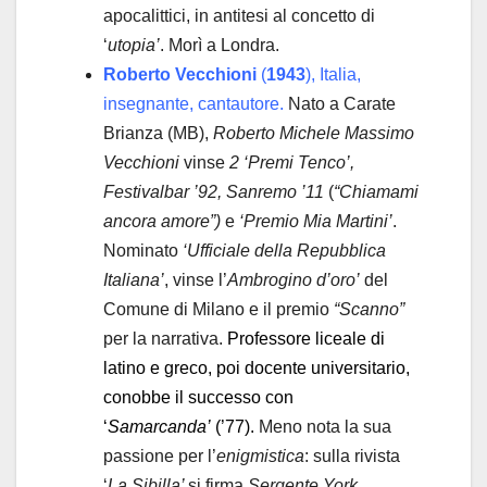
apocalittici, in antitesi al concetto di
‘
utopia’
. Morì a Londra.
Roberto Vecchioni
(
1943
), Italia,
insegnante, cantautore.
Nato a Carate
Brianza (MB),
Roberto Michele Massimo
Vecchioni
vinse
2 ‘Premi Tenco’,
Festivalbar ’92, Sanremo ’11
(
“Chiamami
ancora amore”)
e
‘Premio Mia Martini’
.
Nominato
‘Ufficiale della Repubblica
Italiana’
, vinse l’
Ambrogino d’oro’
del
Comune di Milano e il premio
“Scanno”
per la narrativa.
Professore liceale di
latino e greco, poi docente universitario,
conobbe il successo con
‘
Samarcanda’
(’77).
Meno nota la sua
passione per l’
enigmistica
: sulla rivista
‘
La Sibilla’
si firma
Sergente York.