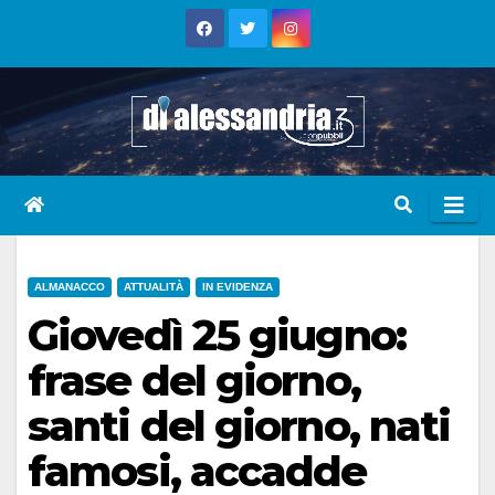
Skip
to
content
ALMANACCO
ATTUALITÀ
IN EVIDENZA
Giovedì 25 giugno:
frase del giorno,
santi del giorno, nati
famosi, accadde