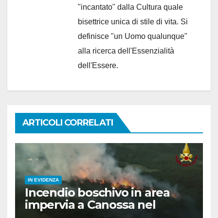
"incantato" dalla Cultura quale
bisettrice unica di stile di vita. Si
definisce "un Uomo qualunque"
alla ricerca dell'Essenzialità
dell'Essere.
ARTICOLI CORRELATI
IN EVIDENZA
Incendio boschivo in area
impervia a Canossa nel
reggiano