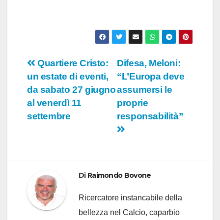
Navigazione
Quartiere Cristo:
Difesa, Meloni:
un estate di eventi,
“L’Europa deve
articoli
da sabato 27 giugno
assumersi le
al venerdì 11
proprie
settembre
responsabilità”
Di
Raimondo Bovone
Ricercatore instancabile della
bellezza nel Calcio, caparbio