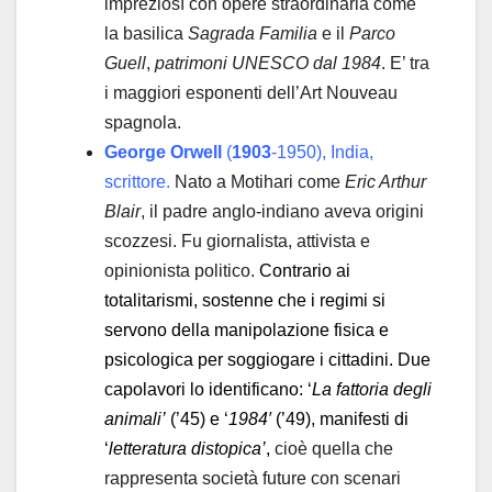
impreziosì con opere straordinaria come
la basilica
Sagrada Familia
e il
Parco
Guell
,
patrimoni UNESCO dal 1984
. E’ tra
i maggiori esponenti dell’Art Nouveau
spagnola.
George Orwell
(
1903
-1950), India,
scrittore.
Nato a Motihari come
Eric Arthur
Blair
, il padre anglo-indiano aveva origini
scozzesi. Fu giornalista, attivista e
opinionista politico.
Contrario ai
totalitarismi, sostenne che i regimi si
servono della manipolazione fisica e
psicologica per soggiogare i cittadini. Due
capolavori lo identificano: ‘
La fattoria degli
animali’
(’45) e ‘
1984′
(’49), manifesti di
‘
letteratura distopica’
,
cioè quella che
rappresenta società future con scenari