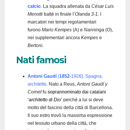
calcio
.
La squadra allenata da
César Luis
Menotti
batté in finale l’
Olanda 3-1
. I
marcatori nei tempi regolamentari
furono
Mario Kempes
(A) e
Nanninga
(O),
nei supplementari ancora
Kempes
e
Bertoni
.
Nati famosi
Antoni Gaudí
(
1852
-1926), Spagna,
architetto.
Nato a Reus,
Antoni Gaudí y
Cornet
fu
soprannominato dai catalani
‘
architetto di Dio’
perché a lui si deve
molto del fascino della città di Barcellona.
Il suo estro trovò la massima espressione
nel tessuto urbano della città, che