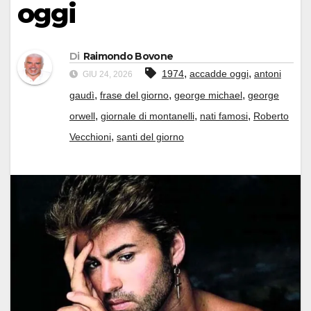
oggi
Di
Raimondo Bovone
,
,
1974
accadde oggi
antoni
GIU 24, 2026
,
,
,
gaudì
frase del giorno
george michael
george
,
,
,
orwell
giornale di montanelli
nati famosi
Roberto
,
Vecchioni
santi del giorno