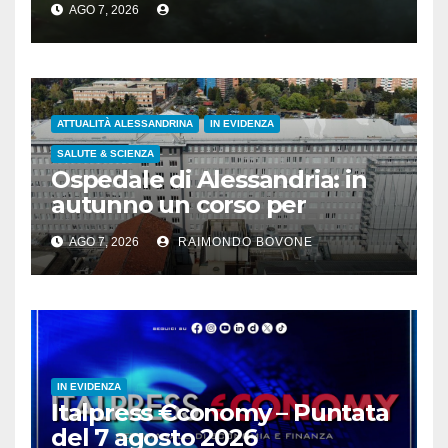
AGO 7, 2026
ATTUALITÀ ALESSANDRINA
IN EVIDENZA
SALUTE & SCIENZA
Ospedale di Alessandria: in
autunno un corso per
infermieri e OSS
AGO 7, 2026
RAIMONDO BOVONE
sull’assistenza ai disabili
IN EVIDENZA
Italpress €conomy – Puntata
del 7 agosto 2026