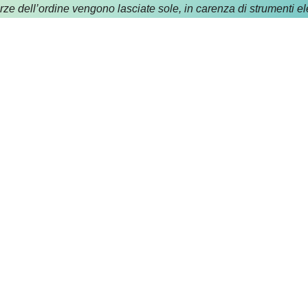
orze dell’ordine vengono lasciate sole, in carenza di strumenti el