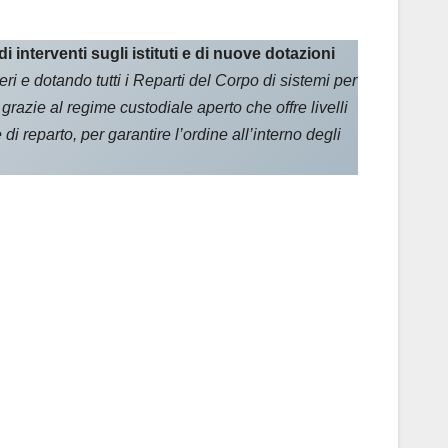
 interventi sugli istituti e di nuove dotazioni
ri e dotando tutti i Reparti del Corpo di sistemi per
, grazie al regime custodiale aperto che offre livelli
i reparto, per garantire l’ordine all’interno degli