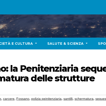
CIETÀ E CULTURA
SALUTE & SCIENZA
SP
: la Penitenziaria seque
matura delle strutture
,
,
,
,
,
,
e
carcere
Fossano
polizia peinitenziaria
santilli
schermatura
seques