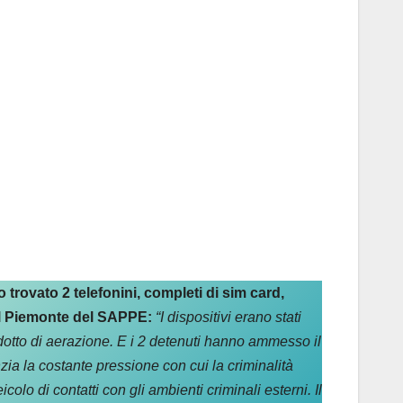
 trovato 2 telefonini, completi di sim card,
 il Piemonte del SAPPE:
“I dispositivi erano stati
ondotto di aerazione. E i 2 detenuti hanno ammesso il
zia la costante pressione con cui la criminalità
colo di contatti con gli ambienti criminali esterni. Il