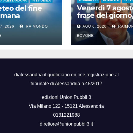
ALMANACCO
ATTUALITÀ
IN EV
TÀ ALESSANDRINA
IN EVIDENZA
Venerdì 7 agost
eteo del fine
frase del giorno
timana
santi del giorno,
7, 2026
RAIMONDO
AGO 6, 2026
RAIMO
famosi, accadd
oggi
E
BOVONE
dialessandria.it quotidiano on line registrazione al
tribunale di Alessandria n.48/2017
edizioni Union Pubbli 3
Via Milano 122 - 15121 Alessandria
0131221988
direttore@unionpubbli3.it