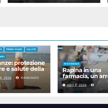
TÀ
PRIMO PIANO
SALUTE
NDO
nze: protezione
IN EVIDENZA
re e salute della
Rapina in una
e, cosa dicono le
farmacia, un ar
9, 2026
RAIMONDO
denze
a Catania
ntifiche
AGO 9, 2026
E