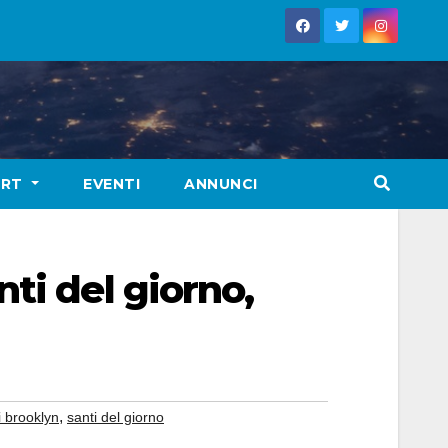
ORT
EVENTI
ANNUNCI
ti del giorno,
,
i brooklyn
santi del giorno