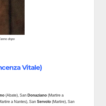
 l'anno dopo
ncenza Vitale)
ino
(Abate), San
Donaziano
(Martire a
artire a Nantes), San
Servolo
(Martire), San