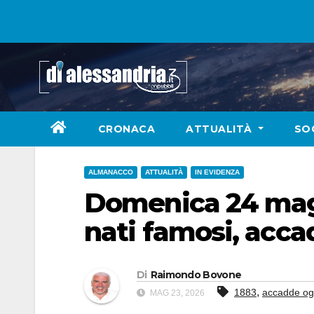
Skip
to
content
CRONACA
ATTUALITÀ
SO
ALMANACCO
ATTUALITÀ
IN EVIDENZA
Domenica 24 maggi
nati famosi, acc
Di
Raimondo Bovone
,
1883
accadde og
MAG 23, 2026