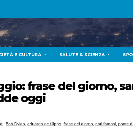
CIETÀ E CULTURA
SALUTE & SCIENZA
SP
o: frase del giorno, san
adde oggi
,
,
,
,
,
gi
Bob Dylan
eduardo de filippo
frase del giorno
nati famosi
ponte d