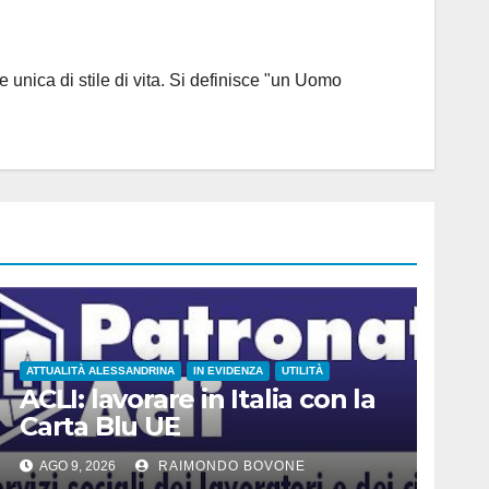
 unica di stile di vita. Si definisce "un Uomo
ATTUALITÀ ALESSANDRINA
IN EVIDENZA
UTILITÀ
ACLI: lavorare in Italia con la
Carta Blu UE
AGO 9, 2026
RAIMONDO BOVONE