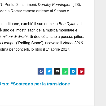
81
. Per lui 3 matrimoni:
Dorothy Pennington
(’28),
i. Morì a Roma: camera ardente al Senato e
braico-lituane, cambiò il suo nome in
Bob Dyla
n ad
 è uno dei mostri sacri della musica mondiale e
milioni di dischi
. Si dedicò anche a poesia, pittura
i i tempi’
(‘Rolling Stone’), ricevette il
Nobel 2016
 per concerti, lo ritirò il 1° aprile 2017.
rso: “Sostegno per la transizione