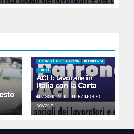
ATTUALITÀ ALESSANDRINA
IN EVIDENZA
UTILITÀ
ACLI: lavorare in
Italia con la Carta
Blu UE
resto
AGO 9, 2026
RAIMONDO
BOVONE