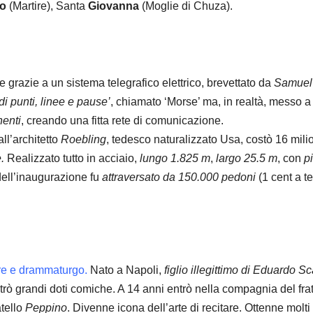
lo
(Martire), Santa
Giovanna
(Moglie di Chuza).
 grazie a un sistema telegrafico elettrico, brevettato da
Samuel
i punti, linee e pause’
, chiamato ‘Morse’ ma, in realtà, messo a
nenti
, creando una fitta rete di comunicazione.
ll’architetto
Roebling
, tedesco naturalizzato Usa, costò 16 milio
.
Realizzato tutto in acciaio,
lungo 1.825 m
,
largo 25.5 m
, con
pi
 dell’inaugurazione fu
attraversato da 150.000 pedoni
(1 cent a te
tore e drammaturgo.
Nato a Napoli,
figlio illegittimo di Eduardo S
rò grandi doti comiche. A 14 anni entrò nella compagnia del frat
atello
Peppino
. Divenne icona dell’arte di recitare. Ottenne molti