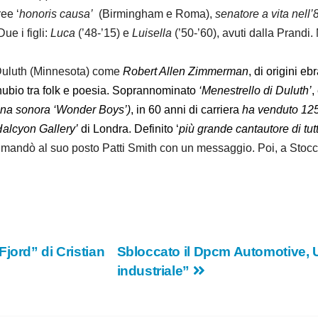
ree ‘
honoris causa’
(Birmingham e Roma),
senatore a vita nell’
Due i figli:
Luca
(’48-’15) e
Luisella
(’50-’60), avuti dalla Prand
uluth (Minnesota) come
Robert Allen Zimmerman
, di origini e
nubio tra folk e poesia. Soprannominato
‘Menestrello di Duluth’
,
nna sonora ‘Wonder Boys’)
, in 60 anni di carriera
ha venduto 125 
alcyon Gallery’
di Londra. Definito ‘
più grande cantautore di tutt
andò al suo posto Patti Smith con un messaggio. Poi, a Stoccolma
jord” di Cristian
Sbloccato il Dpcm Automotive, U
industriale”