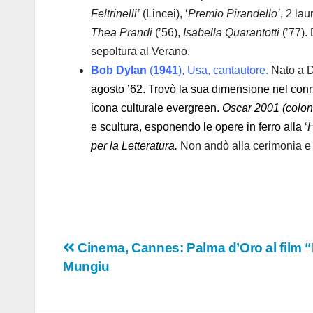
Feltrinelli’
(Lincei), ‘
Premio Pirandello’
, 2 lau
Thea Prandi
(’56),
Isabella Quarantotti
(’77). 
sepoltura al Verano.
Bob Dylan
(
1941
), Usa, cantautore.
Nato a D
agosto ’62. Trovò la sua dimensione nel con
icona culturale evergreen.
Oscar 2001 (colo
e scultura, esponendo le opere in ferro alla ‘
H
per la Letteratura.
Non andò alla cerimonia e m
Navigazione
Cinema, Cannes: Palma d’Oro al film “F
Mungiu
articoli