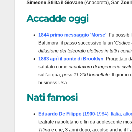
Simeone
Stilita il Giovane
(Anacoreta), San
Zoel
Accadde oggi
1844
primo messaggio ‘Morse’
.
Fu possibile
Baltimora, il passo successivo fu un ‘
Codice d
diffusione del telegrafo elettrico in tutti i conti
1883 aprì il ponte di Brooklyn
.
Progettato da
salutato come
capolavoro di ingegneria civile
sull’acqua,
pesa 11.200 tonnellate
. Il giorno
business Usa.
Nati famosi
Eduardo De Filippo
(
1900
-1984), Italia, at
teatrale napoletano e fin da adolescente most
Titina
e che, 3 anni dopo, accolse anche il fr