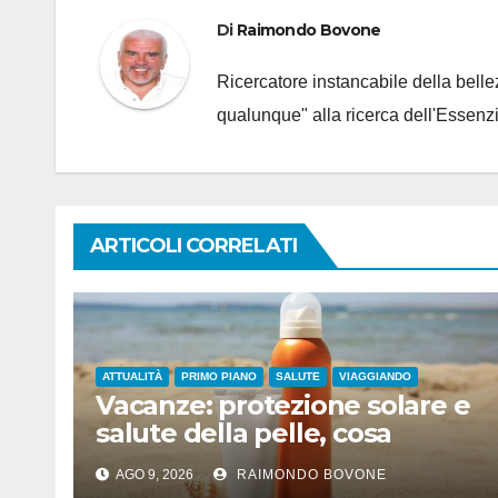
Di
Raimondo Bovone
Ricercatore instancabile della bellez
qualunque" alla ricerca dell'Essenzi
ARTICOLI CORRELATI
ATTUALITÀ
PRIMO PIANO
SALUTE
VIAGGIANDO
Vacanze: protezione solare e
salute della pelle, cosa
dicono le evidenze
AGO 9, 2026
RAIMONDO BOVONE
scientifiche