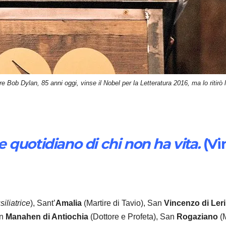
re Bob Dylan, 85 anni oggi, vinse il Nobel per la Letteratura 2016, ma lo ritirò
ne quotidiano di chi non ha vita.
(Vi
iliatrice
), Sant’
Amalia
(Martire di Tavio), San
Vincenzo di Ler
an
Manahen
di Antiochia
(Dottore e Profeta), San
Rogaziano
(M