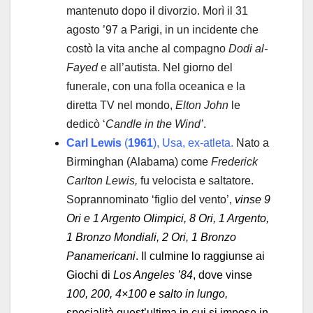
mantenuto dopo il divorzio. Morì il 31
agosto ’97 a Parigi, in un incidente che
costò la vita anche al compagno
Dodi al-
Fayed
e all’autista. Nel giorno del
funerale, con una folla oceanica e la
diretta TV nel mondo,
Elton John
le
dedicò ‘
Candle in the Wind’
.
Carl Lewis
(
1961
), Usa, ex-atleta.
Nato a
Birminghan (Alabama) come
Frederick
Carlton Lewis,
fu velocista e saltatore.
Soprannominato ‘figlio del vento’,
vinse 9
Ori e 1 Argento Olimpici, 8 Ori, 1 Argento,
1 Bronzo Mondiali, 2 Ori, 1 Bronzo
Panamericani
. Il culmine lo raggiunse ai
Giochi di
Los Angeles ’84
, dove vinse
100, 200, 4×100 e salto in lungo,
specialità quest’ultima in cui si impose in