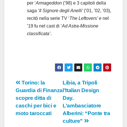
per ‘
Armageddon
(’98) e 3 capitoli della
saga ‘
Il Signore degli Anelli’
(’01, ’02, ’03),
recitò nella serie TV ‘
The Leftovers’ e
nel
’19 fu nel cast di ‘
Ad Astra-Missione
classificata’
.
Navigazione
Torino: la
Libia, a Tripoli
Guardia di Finanza
l’Italian Design
articoli
scopre ditta di
Day.
caschi per bici e
L’ambasciatore
moto taroccati
Alberini: “Ponte tra
culture”