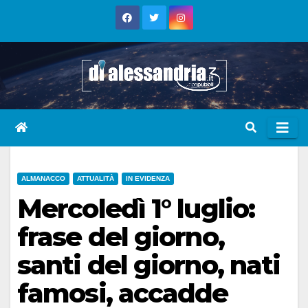
Skip
to
content
ALMANACCO
ATTUALITÀ
IN EVIDENZA
Mercoledì 1° luglio:
frase del giorno,
santi del giorno, nati
famosi, accadde