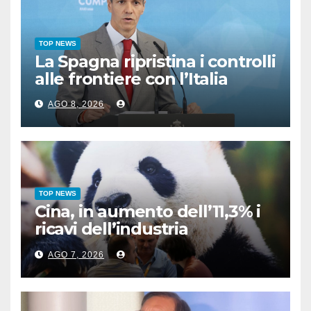
TOP NEWS
La Spagna ripristina i controlli
alle frontiere con l’Italia
AGO 8, 2026
TOP NEWS
Cina, in aumento dell’11,3% i
ricavi dell’industria
pubblicitaria
AGO 7, 2026