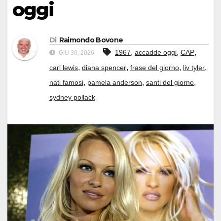
oggi
Di
Raimondo Bovone
,
,
,
1967
accadde oggi
CAP
GIU 30, 2026
,
,
,
,
carl lewis
diana spencer
frase del giorno
liv tyler
,
,
,
nati famosi
pamela anderson
santi del giorno
sydney pollack