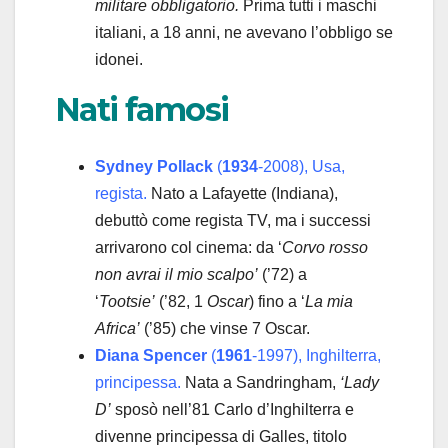
militare obbligatorio.
Prima tutti i maschi
italiani, a 18 anni, ne avevano l’obbligo se
idonei.
Nati famosi
Sydney Pollack
(
1934
-2008), Usa,
regista.
Nato a Lafayette (Indiana),
debuttò come regista TV, ma i successi
arrivarono col cinema: da ‘
Corvo rosso
non avrai il mio scalpo’
(’72) a
‘
Tootsie’
(’82, 1
Oscar
) fino a ‘
La mia
Africa’
(’85) che vinse 7 Oscar.
Diana Spencer
(
1961
-1997), Inghilterra,
principessa.
Nata a Sandringham,
‘Lady
D’
sposò nell’81 Carlo d’Inghilterra e
divenne principessa di Galles, titolo