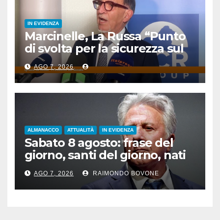
IN EVIDENZA
Marcinelle, La Russa “Punto
di svolta per la sicurezza sul
lavoro”
AGO 7, 2026
ALMANACCO
ATTUALITÀ
IN EVIDENZA
Sabato 8 agosto: frase del
giorno, santi del giorno, nati
famosi, accadde oggi
AGO 7, 2026
RAIMONDO BOVONE