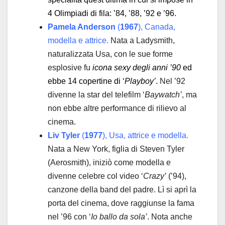
4 Olimpiadi di fila: ’84, ’88, ’92 e ’96.
Pamela Anderson
(
1967
), Canada,
modella e attrice.
Nata a Ladysmith,
naturalizzata Usa, con le sue forme
esplosive fu
icona sexy degli anni ’90
ed
ebbe 14 copertine di ‘
Playboy’
.
Nel ’92
divenne la star del telefilm ‘
Baywatch’
, ma
non ebbe altre performance di rilievo al
cinema.
Liv Tyler
(
1977
), Usa, attrice e modella.
Nata a New York, figlia di Steven Tyler
(Aerosmith), iniziò come modella e
divenne celebre col video ‘
Crazy’
(’94),
canzone della band del padre. Lì si aprì la
porta del cinema, dove raggiunse la fama
nel ’96 con ‘
Io ballo da sola’
. Nota anche