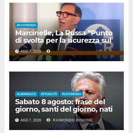
IN EVIDENZA
Marcinelle, La Russa “Punto
di svolta per la sicurezza sul
lavoro”
AGO 7, 2026
ALMANACCO
ATTUALITÀ
IN EVIDENZA
Sabato 8 agosto: frase del
giorno, santi del giorno, nati
famosi, accadde oggi
AGO 7, 2026
RAIMONDO BOVONE