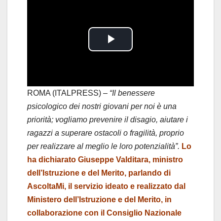
P
l
a
ROMA (ITALPRESS) –
“Il benessere
psicologico dei nostri giovani per noi è una
y
priorità; vogliamo prevenire il disagio, aiutare i
ragazzi a superare ostacoli o fragilità, proprio
V
per realizzare al meglio le loro potenzialità”.
Lo
i
ha dichiarato Giuseppe Valditara, ministro
dell’Istruzione e del Merito, parlando di
d
AscoltaMi, il servizio ideato e realizzato dal
Ministero dell’Istruzione e del Merito, in
e
collaborazione con il Consiglio Nazionale