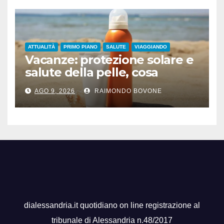
ATTUALITÀ
PRIMO PIANO
SALUTE
VIAGGIANDO
Vacanze: protezione solare e
salute della pelle, cosa
dicono le evidenze
AGO 9, 2026
RAIMONDO BOVONE
scientifiche
dialessandria.it quotidiano on line registrazione al
tribunale di Alessandria n.48/2017