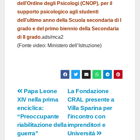
o
dell’Ordine degli Psicologi (CNOP), per il
supporto psicologico agli studenti
dell’ultimo anno della Scuola secondaria di I
grado e del primo biennio della Secondaria
di II grado.
ads/mca2
(Fonte video: Ministero dell’Istruzione)
Navigazione
Papa Leone
La Fondazione
XIV nella prima
CRAL presente a
articoli
enciclica:
Villa Sparina per
“Preoccupante
l’incontro con
riabilitazione della
imprenditori e
guerra”
Università