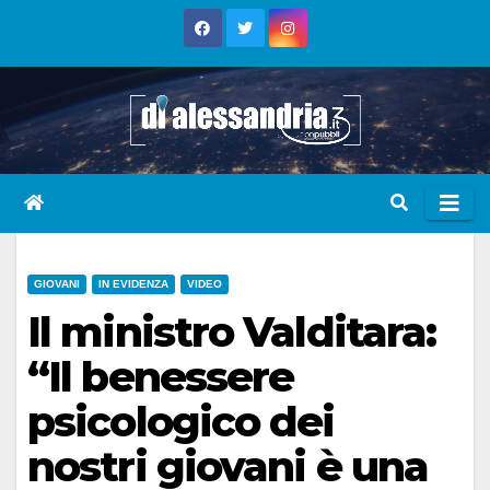
Skip
to
content
GIOVANI
IN EVIDENZA
VIDEO
Il ministro Valditara:
“Il benessere
psicologico dei
nostri giovani è una