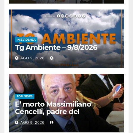
IN EVIDENZA
Tg Ambiente – 9/8/2026
AGO 9, 2026
TOP NEWS
E’ morto Massimiliano
Cencelli, padre del
“manuale” omonimo
AGO 9, 2026