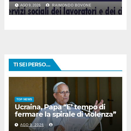
AGO 9, 2026
RAIMONDO BOVONE
TI SEI PERSO...
TOP NEWS
Ucraina, Papa “E’ tempo di
fermare la spirale di violenza”
AGO 9, 2026