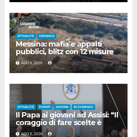
ATTUALITÀ
CRONACA
Messina: mafia e appalti
pubblici, blitz con 12 misure
cautelari
AGO 6, 2026
ATTUALITÀ
EVENTI
GIOVANI
IN EVIDENZA
Il Papa ai giovani ad Assisi: “Il
coraggio di fare scelte è
l’atto più rivoluzionario”
AGO 6, 2026