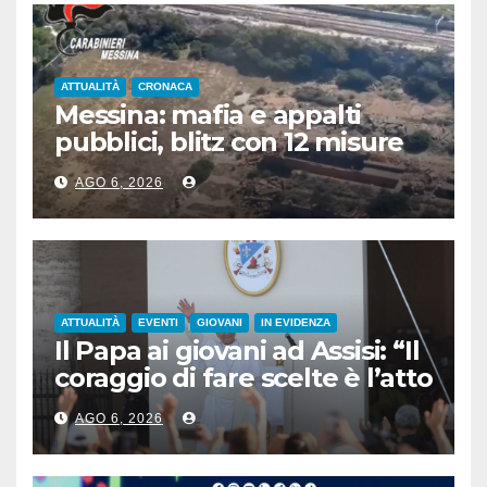
ATTUALITÀ
CRONACA
Messina: mafia e appalti
pubblici, blitz con 12 misure
cautelari
AGO 6, 2026
ATTUALITÀ
EVENTI
GIOVANI
IN EVIDENZA
Il Papa ai giovani ad Assisi: “Il
coraggio di fare scelte è l’atto
più rivoluzionario”
AGO 6, 2026