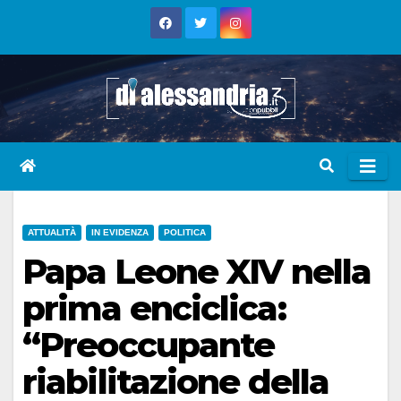
Skip
to
content
ATTUALITÀ
IN EVIDENZA
POLITICA
Papa Leone XIV nella
prima enciclica:
“Preoccupante
riabilitazione della