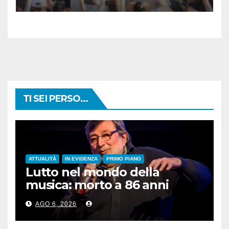
TI SEI PERSO...
ATTUALITÀ
IN EVIDENZA
PRIMO PIANO
Lutto nel mondo della
musica: morto a 86 anni
Francesco Guccini
AGO 6, 2026