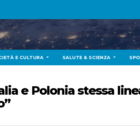
CIETÀ E CULTURA
SALUTE & SCIENZA
SP
alia e Polonia stessa lin
o”