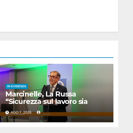
IN EVIDENZA
Marcinelle, La Russa
“Sicurezza sul lavoro sia
priorità per tutti”
AGO 7, 2026