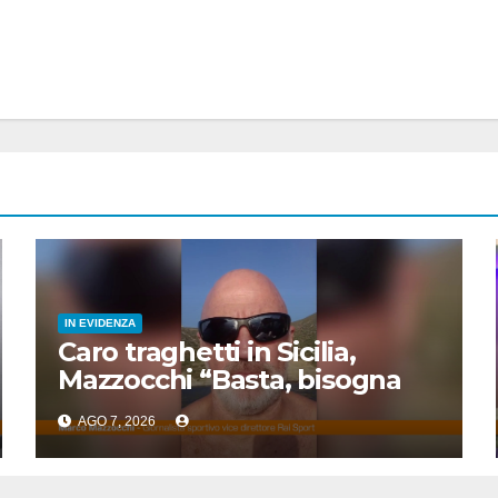
IN EVIDENZA
Caro traghetti in Sicilia,
Mazzocchi “Basta, bisogna
fermare questo scempio”
AGO 7, 2026