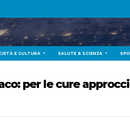
CIETÀ E CULTURA
SALUTE & SCIENZA
SP
co: per le cure approcc