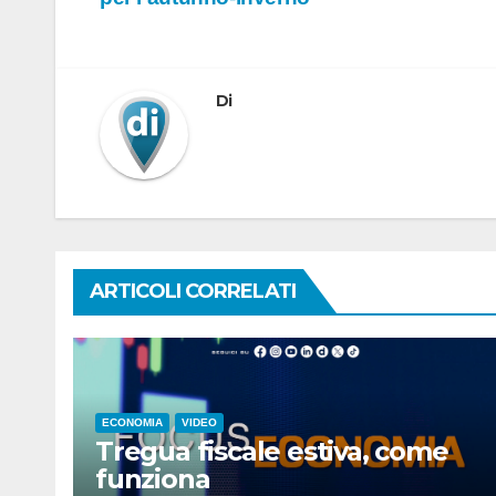
articoli
Di
ARTICOLI CORRELATI
ECONOMIA
VIDEO
Tregua fiscale estiva, come
funziona