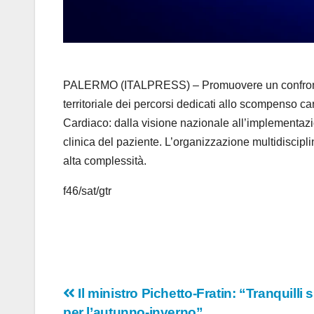
PALERMO (ITALPRESS) – Promuovere un confronto sul
territoriale dei percorsi dedicati allo scompenso c
Cardiaco: dalla visione nazionale all’implementazio
clinica del paziente. L’organizzazione multidiscipli
alta complessità.
f46/sat/gtr
Navigazione
Il ministro Pichetto-Fratin: “Tranquilli 
per l’autunno-inverno”