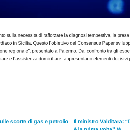
d
e
o
la necessità di rafforzare la diagnosi tempestiva, la presa in
ardiaco in Sicilia. Questo l’obiettivo del Consensus Paper svil
ne regionale”, presentato a Palermo. Dal confronto tra gli esper
nare e l’assistenza domiciliare rappresentano elementi decisivi pe
sulle scorte di gas e petrolio
Il ministro Valditara:
è la prima volta”