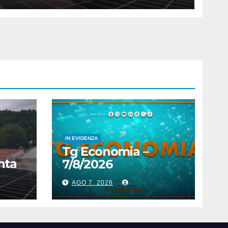
IN EVIDENZA
Tg Economia –
nta
7/8/2026
AGO 7, 2026