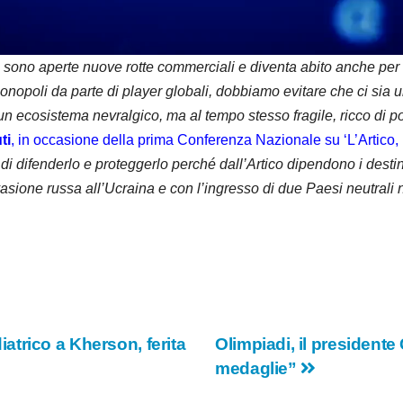
d
e
si sono aperte nuove rotte commerciali e diventa abito anche per 
nopoli da parte di player globali, dobbiamo evitare che ci sia 
o
 ecosistema nevralgico, ma al tempo stesso fragile, ricco di pot
ti
, in occasione della prima Conferenza Nazionale su ‘L’Artico,
di difenderlo e proteggerlo perché dall’Artico dipendono i destin
vasione russa all’Ucraina e con l’ingresso di due Paesi neutrali
trico a Kherson, ferita
Olimpiadi, il president
medaglie”