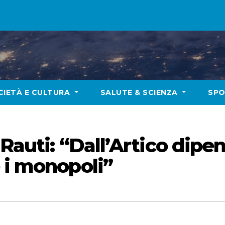
CIETÀ E CULTURA
SALUTE & SCIENZA
SP
 Rauti: “Dall’Artico dipe
 i monopoli”