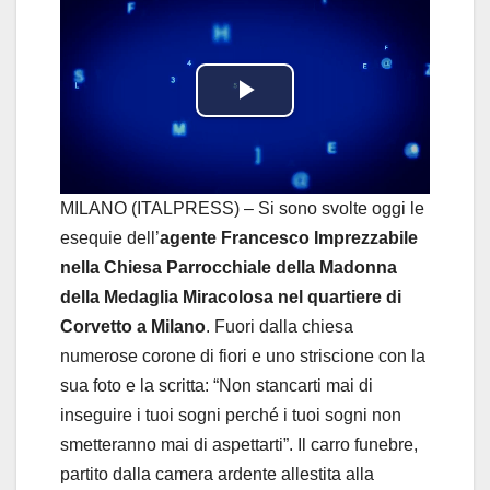
P
l
a
MILANO (ITALPRESS) – Si sono svolte oggi le
esequie dell’
agente Francesco Imprezzabile
y
nella Chiesa Parrocchiale della Madonna
della Medaglia Miracolosa nel quartiere di
V
Corvetto a Milano
. Fuori dalla chiesa
i
numerose corone di fiori e uno striscione con la
sua foto e la scritta: “Non stancarti mai di
d
inseguire i tuoi sogni perché i tuoi sogni non
smetteranno mai di aspettarti”. Il carro funebre,
e
partito dalla camera ardente allestita alla