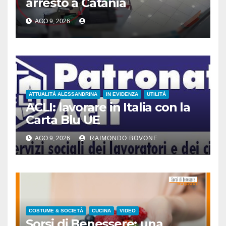
arresto a Catania
AGO 9, 2026
ATTUALITÀ ALESSANDRINA
IN EVIDENZA
UTILITÀ
ACLI: lavorare in Italia con la
Carta Blu UE
AGO 9, 2026
RAIMONDO BOVONE
COSTUME & SOCIETÀ
CUCINA
VIDEO
Sorsi di Benessere: una