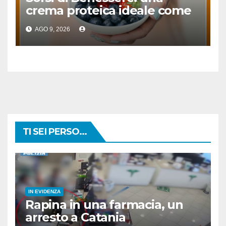
crema proteica ideale come
spuntino
AGO 9, 2026
TI SEI PERSO...
IN EVIDENZA
Rapina in una farmacia, un
arresto a Catania