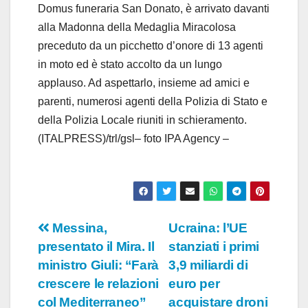
o
Domus funeraria San Donato, è arrivato davanti
alla Madonna della Medaglia Miracolosa
preceduto da un picchetto d’onore di 13 agenti
in moto ed è stato accolto da un lungo
applauso. Ad aspettarlo, insieme ad amici e
parenti, numerosi agenti della Polizia di Stato e
della Polizia Locale riuniti in schieramento.
(ITALPRESS)/trl/gsl– foto IPA Agency –
Navigazione
Messina,
Ucraina: l’UE
presentato il Mira. Il
stanziati i primi
articoli
ministro Giuli: “Farà
3,9 miliardi di
crescere le relazioni
euro per
col Mediterraneo”
acquistare droni