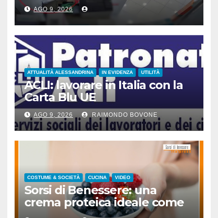
AGO 9, 2026
ATTUALITÀ ALESSANDRINA
IN EVIDENZA
UTILITÀ
ACLI: lavorare in Italia con la
Carta Blu UE
AGO 9, 2026
RAIMONDO BOVONE
COSTUME & SOCIETÀ
CUCINA
VIDEO
Sorsi di Benessere: una
crema proteica ideale come
spuntino