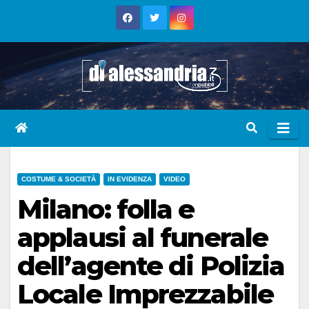
Skip
to
content
COSTUME & SOCIETÀ
IN EVIDENZA
VIDEO
Milano: folla e
applausi al funerale
dell’agente di Polizia
Locale Imprezzabile