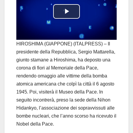
P
l
a
HIROSHIMA (GIAPPONE) (ITALPRESS) – Il
presidente della Repubblica, Sergio Mattarella,
y
giunto stamane a Hiroshima, ha deposto una
corona di fiori al Memoriale della Pace,
V
rendendo omaggio alle vittime della bomba
i
atomica americana che colpì la città il 6 agosto
1945. Poi, visiterà il Museo della Pace. In
d
seguito incontrerà, preso la sede della Nihon
Hidankyo, l’associazione dei sopravvissuti alle
e
bombe nucleari, che l’anno scorso ha ricevuto il
o
Nobel della Pace.