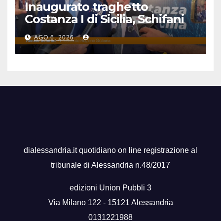
Inaugurato traghetto
Costanza I di Sicilia, Schifani
“Mantenuto impegni presi”
AGO 6, 2026
dialessandria.it quotidiano on line registrazione al
tribunale di Alessandria n.48/2017
edizioni Union Pubbli 3
Via Milano 122 - 15121 Alessandria
0131221988