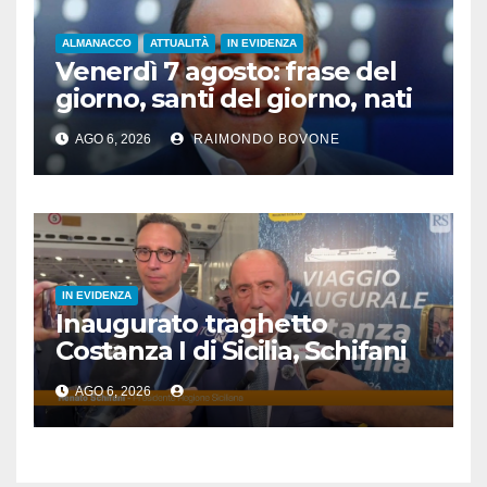
ALMANACCO
ATTUALITÀ
IN EVIDENZA
Venerdì 7 agosto: frase del
giorno, santi del giorno, nati
famosi, accadde oggi
AGO 6, 2026
RAIMONDO BOVONE
IN EVIDENZA
Inaugurato traghetto
Costanza I di Sicilia, Schifani
“Mantenuto impegni presi”
AGO 6, 2026