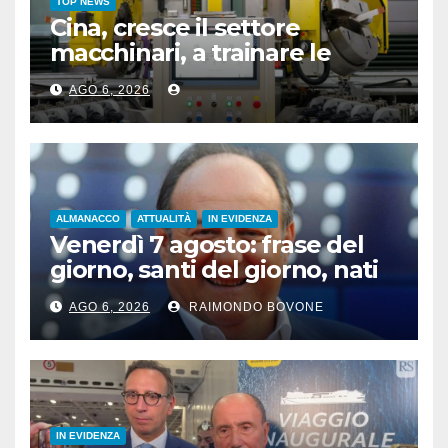
TOP NEWS
Cina, cresce il settore
macchinari, a trainare le
“attrezzature intelligenti”
AGO 6, 2026
ALMANACCO
ATTUALITÀ
IN EVIDENZA
Venerdì 7 agosto: frase del
giorno, santi del giorno, nati
famosi, accadde oggi
AGO 6, 2026
RAIMONDO BOVONE
IN EVIDENZA