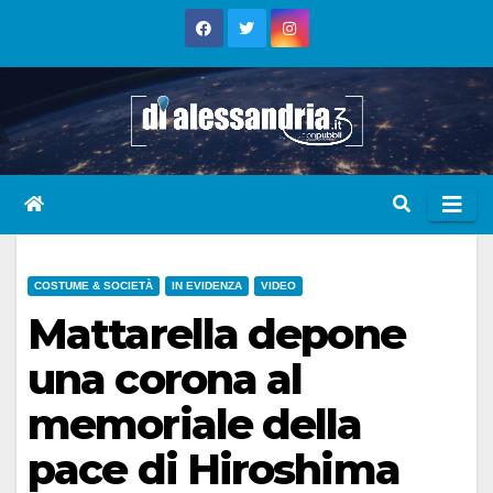
Skip
to
content
COSTUME & SOCIETÀ
IN EVIDENZA
VIDEO
Mattarella depone
una corona al
memoriale della
pace di Hiroshima