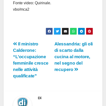
Fonte video: Quirinale.
vbo/mca2
Navigazione
Il ministro
Alessandria: gli oli
Calderone:
di scarto dalla
articoli
“L’occupazione
cucina al motore,
femminile cresce
nel segno del
nelle attività
recupero
qualificate”
Di