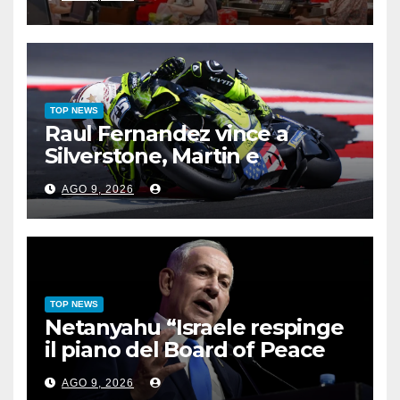
TOP NEWS
Raul Fernandez vince a
Silverstone, Martin e
Bezzecchi sul podio
AGO 9, 2026
TOP NEWS
Netanyahu “Israele respinge
il piano del Board of Peace
per Gaza”
AGO 9, 2026