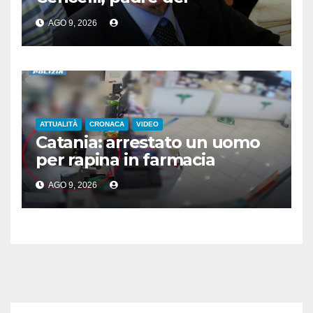
“manuale” omonimo
AGO 9, 2026
ATTUALITÀ
CRONACA
VIDEO
Catania: arrestato un uomo
per rapina in farmacia
AGO 9, 2026