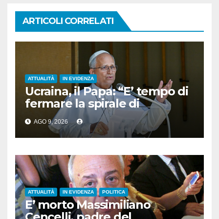
ARTICOLI CORRELATI
ATTUALITÀ
IN EVIDENZA
Ucraina, il Papa: “E’ tempo di
fermare la spirale di
violenza”
AGO 9, 2026
ATTUALITÀ
IN EVIDENZA
POLITICA
E’ morto Massimiliano
Cencelli, padre del