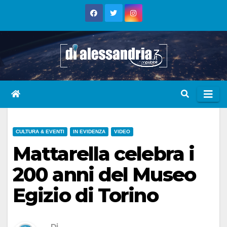
Skip
to
content
CULTURA & EVENTI
IN EVIDENZA
VIDEO
Mattarella celebra i
200 anni del Museo
Egizio di Torino
Di