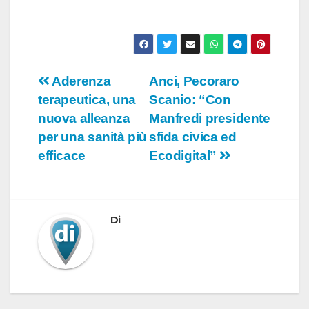
Navigazione
Aderenza
Anci, Pecoraro
terapeutica, una
Scanio: “Con
articoli
nuova alleanza
Manfredi presidente
per una sanità più
sfida civica ed
efficace
Ecodigital”
Di