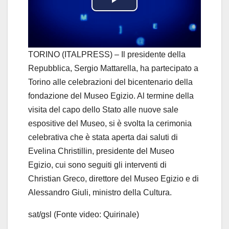
P
l
a
TORINO (ITALPRESS) – Il presidente della
Repubblica, Sergio Mattarella, ha partecipato a
y
Torino alle celebrazioni del bicentenario della
fondazione del Museo Egizio. Al termine della
V
visita del capo dello Stato alle nuove sale
i
espositive del Museo, si è svolta la cerimonia
celebrativa che è stata aperta dai saluti di
d
Evelina Christillin, presidente del Museo
Egizio, cui sono seguiti gli interventi di
e
Christian Greco, direttore del Museo Egizio e di
o
Alessandro Giuli, ministro della Cultura.
sat/gsl (Fonte video: Quirinale)