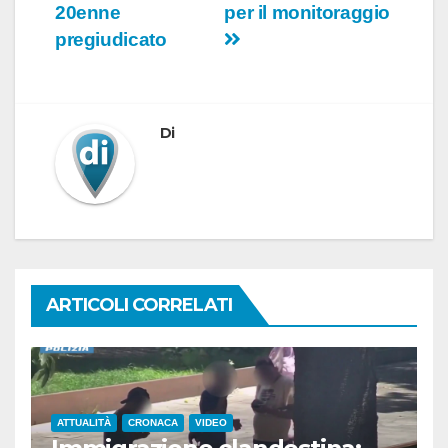
20enne
per il monitoraggio
pregiudicato
Di
ARTICOLI CORRELATI
ATTUALITÀ
CRONACA
VIDEO