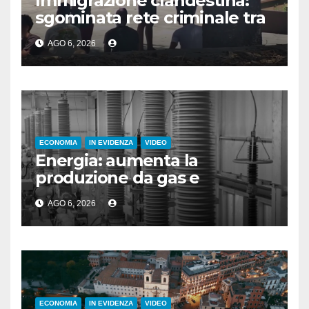
Immigrazione clandestina:
sgominata rete criminale tra
Algeria, Italia e Francia
AGO 6, 2026
ECONOMIA
IN EVIDENZA
VIDEO
Energia: aumenta la
produzione da gas e
fotovoltaico
AGO 6, 2026
ECONOMIA
IN EVIDENZA
VIDEO