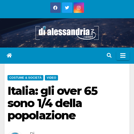
Skip
to
content
COSTUME & SOCIETÀ
VIDEO
Italia: gli over 65
sono 1/4 della
popolazione
Di