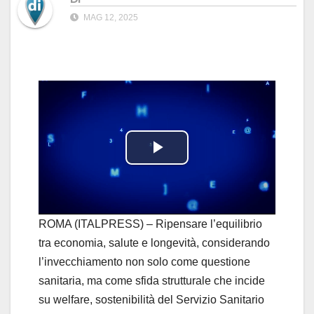
MAG 12, 2025
P
l
a
ROMA (ITALPRESS) – Ripensare l’equilibrio
tra economia, salute e longevità, considerando
y
l’invecchiamento non solo come questione
sanitaria, ma come sfida strutturale che incide
V
su welfare, sostenibilità del Servizio Sanitario