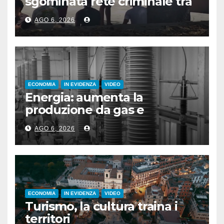
sgominata rete criminale tra
Algeria, Italia e Francia
AGO 6, 2026
ECONOMIA
IN EVIDENZA
VIDEO
Energia: aumenta la
produzione da gas e
fotovoltaico
AGO 6, 2026
ECONOMIA
IN EVIDENZA
VIDEO
Turismo, la cultura traina i
territori