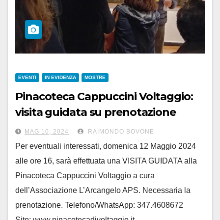
EVENTI
IN EVIDENZA
MOSTRE
Pinacoteca Cappuccini Voltaggio:
visita guidata su prenotazione
domenica 12 maggio alle 16
MAG 10, 2024
RAIMONDO BOVONE
Per eventuali interessati, domenica 12 Maggio 2024
alle ore 16, sarà effettuata una VISITA GUIDATA alla
Pinacoteca Cappuccini Voltaggio a cura
dell’Associazione L’Arcangelo APS. Necessaria la
prenotazione. Telefono/WhatsApp: 347.4608672
Sito: www.pinacotecadivoltaggio.it