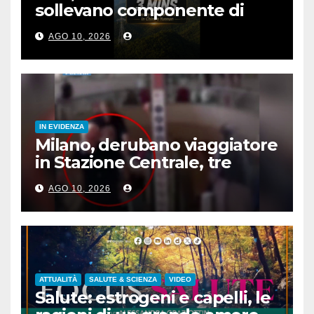
sollevano componente di
rete elettrica da 780 kg
AGO 10, 2026
IN EVIDENZA
Milano, derubano viaggiatore
in Stazione Centrale, tre
arresti
AGO 10, 2026
ATTUALITÀ
SALUTE & SCIENZA
VIDEO
Salute: estrogeni e capelli, le