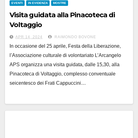
EVENTI
IN EVIDENZA
MOSTRE
Visita guidata alla Pinacoteca di
Voltaggio
il 25 aprile, dalle 15.30
APR 14, 2024
RAIMONDO BOVONE
In occasione del 25 aprile, Festa della Liberazione,
l’Associazione culturale di volontariato L’Arcangelo
APS organizza una visita guidata, dalle 15,30, alla
Pinacoteca di Voltaggio, complesso conventuale
seicentesco dei Frati Cappuccini…