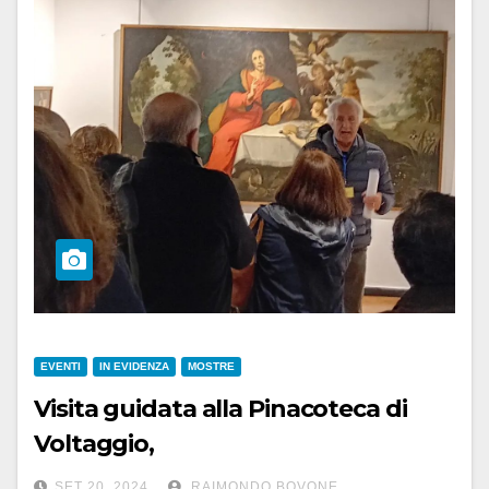
EVENTI
IN EVIDENZA
MOSTRE
Visita guidata alla Pinacoteca di
Voltaggio,
domenica 22 settembre alle 15.30
SET 20, 2024
RAIMONDO BOVONE