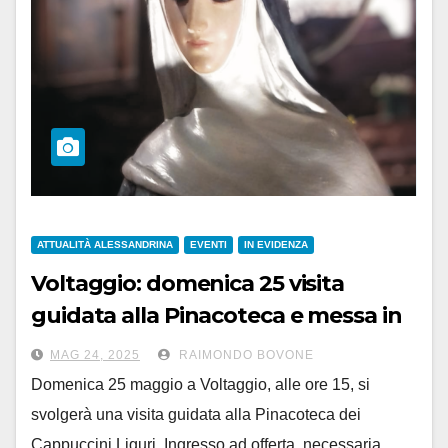
ATTUALITÀ ALESSANDRINA
EVENTI
IN EVIDENZA
Voltaggio: domenica 25 visita
guidata alla Pinacoteca e messa in
genovese per Santa Rita
MAG 24, 2025
RAIMONDO BOVONE
Domenica 25 maggio a Voltaggio, alle ore 15, si
svolgerà una visita guidata alla Pinacoteca dei
Cappuccini Liguri. Ingresso ad offerta, necessaria