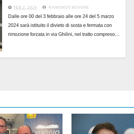
a martedì 5 marzo
FEB 2, 2024
RAIMONDO BOVONE
Dalle ore 00 del 3 febbraio alle ore 24 del 5 marzo
2024 sarà istituito il divieto di sosta e fermata con
rimozione forzata in via Ghilini, nel tratto compreso…