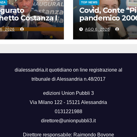
ENZA
TOP NEWS
ugurato
Covid, Conte “P
hetto Costanza I
pandemico 200
cilia, Schifani
inadeguato, vir
6, 2026
AGO 6, 2026
ntenuto
senza preceden
gni presi”
dialessandria.it quotidiano on line registrazione al
tribunale di Alessandria n.48/2017
edizioni Union Pubbli 3
Via Milano 122 - 15121 Alessandria
0131221988
direttore@unionpubbli3.it
Direttore responsabile: Raimondo Bovone