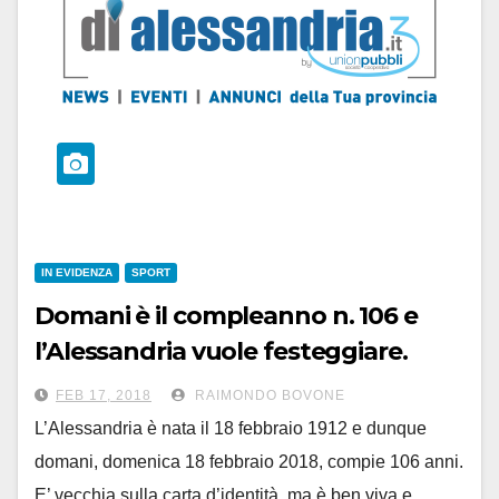
IN EVIDENZA
SPORT
Domani è il compleanno n. 106 e
l’Alessandria vuole festeggiare.
Come? Battendo il Monza
FEB 17, 2018
RAIMONDO BOVONE
L’Alessandria è nata il 18 febbraio 1912 e dunque
domani, domenica 18 febbraio 2018, compie 106 anni.
E’ vecchia sulla carta d’identità, ma è ben viva e