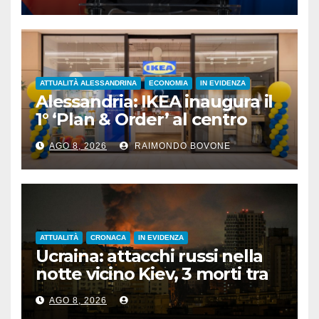
persone”
ATTUALITÀ ALESSANDRINA
ECONOMIA
IN EVIDENZA
Alessandria: IKEA inaugura il
1° ‘Plan & Order’ al centro
commerciale Panorama
AGO 8, 2026
RAIMONDO BOVONE
ATTUALITÀ
CRONACA
IN EVIDENZA
Ucraina: attacchi russi nella
notte vicino Kiev, 3 morti tra
cui 1 bambino
AGO 8, 2026