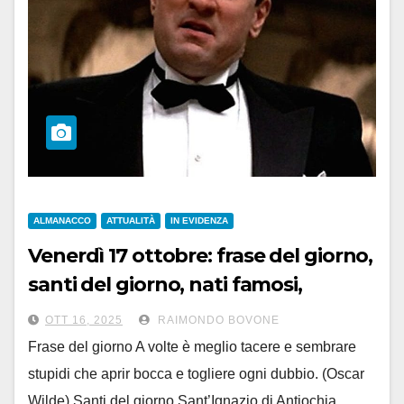
ALMANACCO
ATTUALITÀ
IN EVIDENZA
Venerdì 17 ottobre: frase del giorno,
santi del giorno, nati famosi,
accadde oggi
OTT 16, 2025
RAIMONDO BOVONE
Frase del giorno A volte è meglio tacere e sembrare
stupidi che aprir bocca e togliere ogni dubbio. (Oscar
Wilde) Santi del giorno Sant’Ignazio di Antiochia