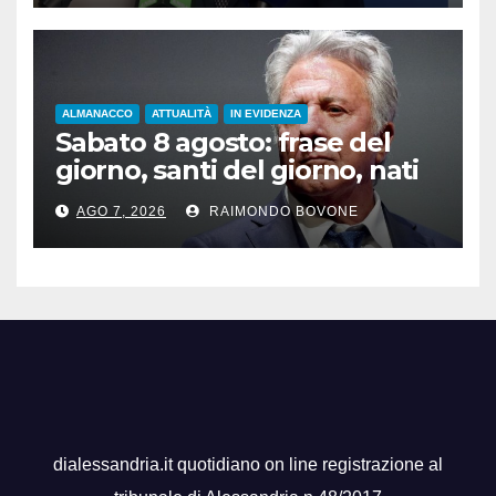
ALMANACCO
ATTUALITÀ
IN EVIDENZA
Sabato 8 agosto: frase del
giorno, santi del giorno, nati
famosi, accadde oggi
AGO 7, 2026
RAIMONDO BOVONE
dialessandria.it quotidiano on line registrazione al