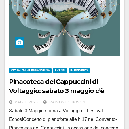
ATTUALITÀ ALESSANDRINA
EVENTI
IN EVIDENZA
Pinacoteca dei Cappuccini di
Voltaggio: sabato 3 maggio c’è
‘Festival Echos’
MAG 1, 2025
RAIMONDO BOVONE
Sabato 3 Maggio ritorna a Voltaggio il Festival
Echos!Concerto di pianoforte alle h.17 nel Convento-
Pinacoteca dei Cappuccini. In occasione del concerto,