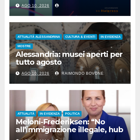
AGO 10, 2026
ATTUALITÀ ALESSANDRINA
CULTURA & EVENTI
IN EVIDENZA
MOSTRE
Alessandria: musei aperti per
tutto agosto
AGO 10, 2026
RAIMONDO BOVONE
ATTUALITÀ
IN EVIDENZA
POLITICA
Meloni-Frederiksen: “No
all’immigrazione illegale, hub
di rimpatrio in Paesi terzi”