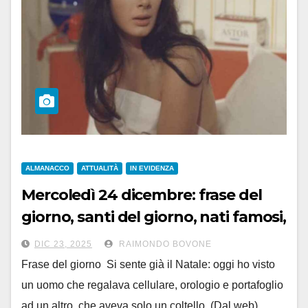
ALMANACCO
ATTUALITÀ
IN EVIDENZA
Mercoledì 24 dicembre: frase del
giorno, santi del giorno, nati famosi,
accadde oggi
DIC 23, 2025
RAIMONDO BOVONE
Frase del giorno Si sente già il Natale: oggi ho visto
un uomo che regalava cellulare, orologio e portafoglio
ad un altro, che aveva solo un coltello. (Dal web)