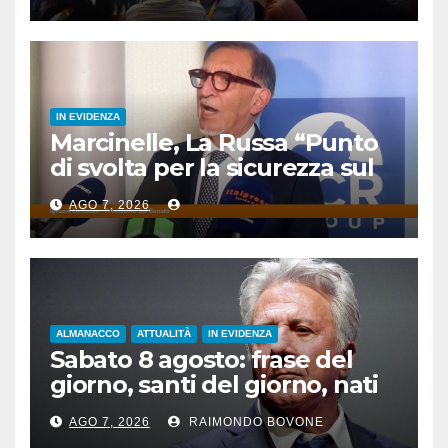
IN EVIDENZA
Marcinelle, La Russa “Punto
di svolta per la sicurezza sul
lavoro”
AGO 7, 2026
ALMANACCO
ATTUALITÀ
IN EVIDENZA
Sabato 8 agosto: frase del
giorno, santi del giorno, nati
famosi, accadde oggi
AGO 7, 2026
RAIMONDO BOVONE