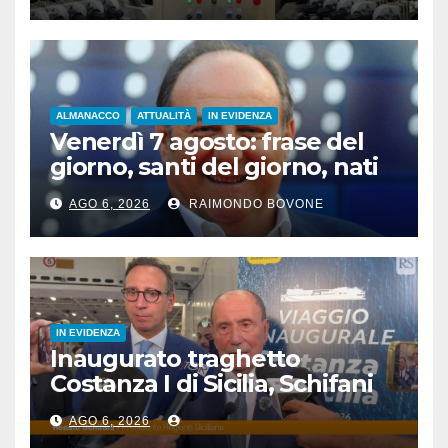
ALMANACCO
ATTUALITÀ
IN EVIDENZA
Venerdì 7 agosto: frase del
giorno, santi del giorno, nati
famosi, accadde oggi
AGO 6, 2026
RAIMONDO BOVONE
IN EVIDENZA
Inaugurato traghetto
Costanza I di Sicilia, Schifani
“Mantenuto impegni presi”
AGO 6, 2026