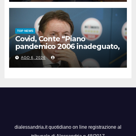
TOP NEWS
Covid, Conte “Piano
pandemico 2006 inadeguato,
virus senza precedenti”
AGO 6, 2026
dialessandria.it quotidiano on line registrazione al