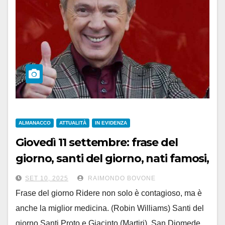
ALMANACCO
ATTUALITÀ
IN EVIDENZA
Giovedì 11 settembre: frase del
giorno, santi del giorno, nati famosi,
accadde oggi
SET 10, 2025
RAIMONDO BOVONE
Frase del giorno Ridere non solo è contagioso, ma è
anche la miglior medicina. (Robin Williams) Santi del
giorno Santi Proto e Giacinto (Martiri), San Diomede