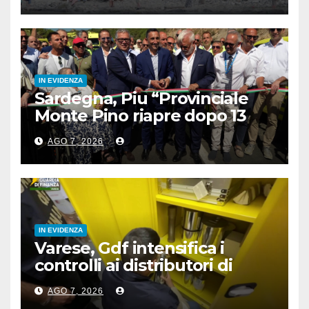
IN EVIDENZA
Sardegna, Piu “Provinciale
Monte Pino riapre dopo 13
anni, opera fondamentale”
AGO 7, 2026
IN EVIDENZA
Varese, Gdf intensifica i
controlli ai distributori di
carburante, 6 multati
AGO 7, 2026