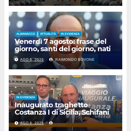
ALMANACCO
ATTUALITÀ
IN EVIDENZA
Venerdì 7 agosto: frase del
giorno, santi del giorno, nati
famosi, accadde oggi
AGO 6, 2026
RAIMONDO BOVONE
IN EVIDENZA
Inaugurato traghetto
Costanza I di Sicilia, Schifani
“Mantenuto impegni presi”
AGO 6, 2026