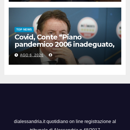
TOP NEWS
Covid, Conte “Piano
pandemico 2006 inadeguato,
virus senza precedenti”
AGO 6, 2026
dialessandria.it quotidiano on line registrazione al