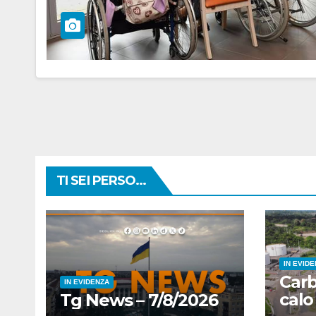
TI SEI PERSO...
IN EVID
Carb
IN EVIDENZA
calo
Tg News – 7/8/2026