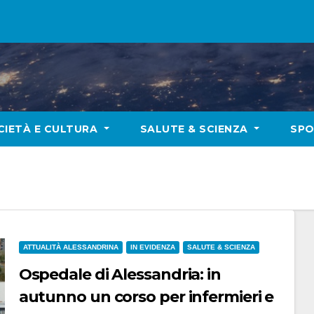
CIETÀ E CULTURA
SALUTE & SCIENZA
SP
ATTUALITÀ ALESSANDRINA
IN EVIDENZA
SALUTE & SCIENZA
Ospedale di Alessandria: in
autunno un corso per infermieri e