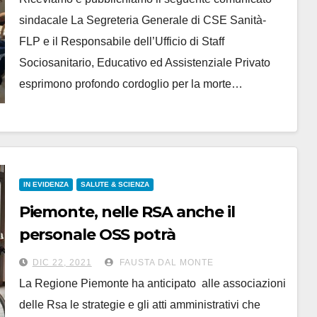
sindacale La Segreteria Generale di CSE Sanità-
FLP e il Responsabile dell’Ufficio di Staff
Sociosanitario, Educativo ed Assistenziale Privato
esprimono profondo cordoglio per la morte…
IN EVIDENZA
SALUTE & SCIENZA
Piemonte, nelle RSA anche il
personale OSS potrà
somministrare i farmaci
DIC 22, 2021
FAUSTA DAL MONTE
La Regione Piemonte ha anticipato alle associazioni
delle Rsa le strategie e gli atti amministrativi che