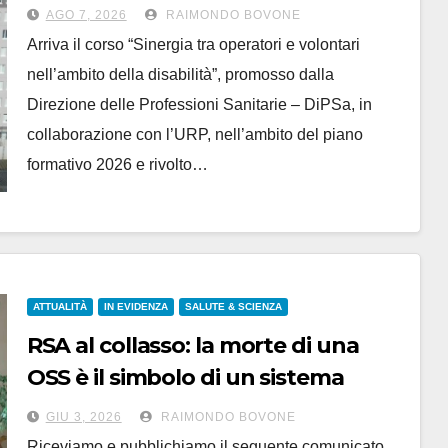
OSS sull’assistenza ai disabili
AGO 7, 2026
RAIMONDO BOVONE
Arriva il corso “Sinergia tra operatori e volontari
nell’ambito della disabilità”, promosso dalla
Direzione delle Professioni Sanitarie – DiPSa, in
collaborazione con l’URP, nell’ambito del piano
formativo 2026 e rivolto…
ATTUALITÀ
IN EVIDENZA
SALUTE & SCIENZA
RSA al collasso: la morte di una
OSS è il simbolo di un sistema
conosciuto, ma su cui si tace
GIU 3, 2026
RAIMONDO BOVONE
Riceviamo e pubblichiamo il seguente comunicato