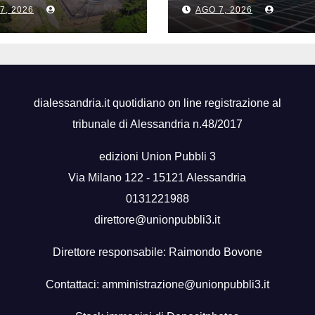
no consecutivo
a giugno ma il
7, 2026
AGO 7, 2026
trimestre resta
positivo
dialessandria.it quotidiano on line registrazione al
tribunale di Alessandria n.48/2017
edizioni Union Pubbli 3
Via Milano 122 - 15121 Alessandria
0131221988
direttore@unionpubbli3.it
Direttore responsabile: Raimondo Bovone
Contattaci:
amministrazione@unionpubbli3.it