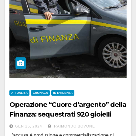
ATTUALITÀ
CRONACA
IN EVIDENZA
Operazione “Cuore d’argento” della
Finanza: sequestrati 920 gioielli
‘tarocchi’, 30 indagati
GEN 25, 2024
RAIMONDO BOVONE
L’accusa è produzione e commercializzazione di