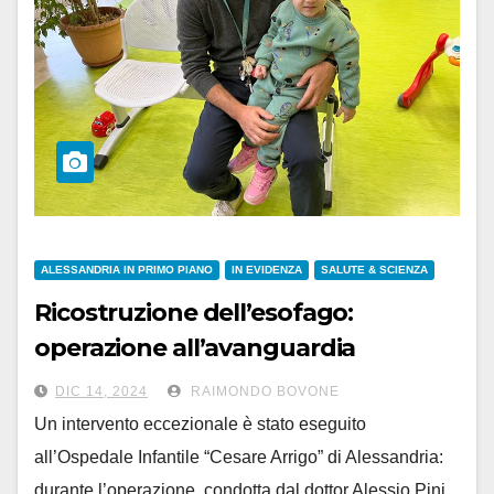
ALESSANDRIA IN PRIMO PIANO
IN EVIDENZA
SALUTE & SCIENZA
Ricostruzione dell’esofago:
operazione all’avanguardia
all’Ospedale Infantile
DIC 14, 2024
RAIMONDO BOVONE
Un intervento eccezionale è stato eseguito
all’Ospedale Infantile “Cesare Arrigo” di Alessandria:
durante l’operazione, condotta dal dottor Alessio Pini