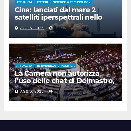
ATTUALITÀ
ESTERI
SCIENCE & TECHNOLOGY
Cina: lanciati dal mare 2
satelliti iperspettrali nello
Shandong
AGO 5, 2026
ATTUALITÀ
IN EVIDENZA
POLITICA
La Camera non autorizza
l’uso delle chat di Delmastro,
voto a scrutinio segreto
AGO 5, 2026