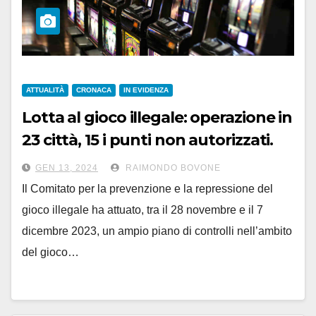
ATTUALITÀ
CRONACA
IN EVIDENZA
Lotta al gioco illegale: operazione in
23 città, 15 i punti non autorizzati.
Multe per 12 milioni di euro
GEN 13, 2024
RAIMONDO BOVONE
Il Comitato per la prevenzione e la repressione del
gioco illegale ha attuato, tra il 28 novembre e il 7
dicembre 2023, un ampio piano di controlli nell’ambito
del gioco…