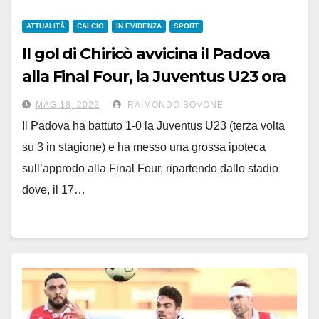
ATTUALITÀ
CALCIO
IN EVIDENZA
SPORT
Il gol di Chiricò avvicina il Padova
alla Final Four, la Juventus U23 ora
deve vincere in trasferta con 2 gol
MAG 18, 2022
RAIMONDO BOVONE
di scarto
Il Padova ha battuto 1-0 la Juventus U23 (terza volta
su 3 in stagione) e ha messo una grossa ipoteca
sull’approdo alla Final Four, ripartendo dallo stadio
dove, il 17…