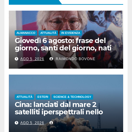
ALMANACCO
ATTUALITÀ
IN EVIDENZA
Giovedì 6 agosto: frase del
giorno, santi del giorno, nati
famosi, accadde oggi
AGO 5, 2026
RAIMONDO BOVONE
ATTUALITÀ
ESTERI
SCIENCE & TECHNOLOGY
Cina: lanciati dal mare 2
satelliti iperspettrali nello
Shandong
AGO 5, 2026