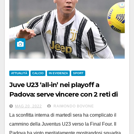
ATTUALITÀ
CALCIO
IN EVIDENZA
SPORT
Juve U23 ‘all-in’ nei playoff a
Padova: serve vincere con 2 reti di
scarto
MAG 20, 2022
RAIMONDO BOVONE
La sconfitta interna di martedì sera ha complicato il
cammino della Juventus U23 verso la Final Four. Il
Padova ha vinto meritatamente mostrandosi squadra