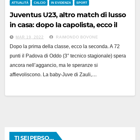
ATTUALITÀ
CALCIO
IN EVIDENZA
SPORT
Juventus U23, altro match di lusso
in casa: dopo la capolista, ecco il
Padova
MAR 19, 2022
RAIMONDO BOVONE
Dopo la prima della classe, ecco la seconda. A 72
punti il Padova di Oddo (3° tecnico stagionale) spera
ancora nell’aggancio, ma le speranze si
affievoliscono. La baby-Juve di Zauli,…
TI SEI PERSO...