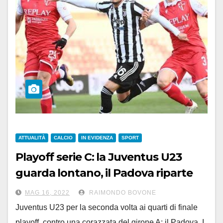
ATTUALITÀ
CALCIO
IN EVIDENZA
SPORT
Playoff serie C: la Juventus U23
guarda lontano, il Padova riparte
dallo stadio dove perse la B ai rigori
MAG 16, 2022
RAIMONDO BOVONE
contro i grigi
Juventus U23 per la seconda volta ai quarti di finale
playoff, contro una corazzata del girone A: il Padova. I