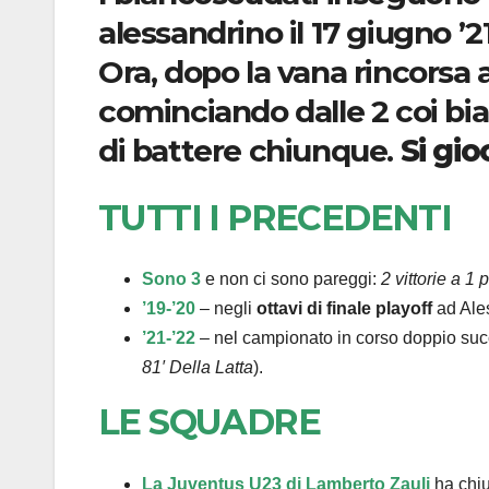
alessandrino il 17 giugno ’21
Ora, dopo la vana rincorsa a
cominciando dalle 2 coi bia
di battere chiunque.
Si gio
TUTTI I PRECEDENTI
Sono 3
e non ci sono pareggi:
2 vittorie a 1 
’19-’20
– negli
ottavi di finale playoff
ad Ales
’21-’22
– nel campionato in corso doppio su
81′ Della Latta
).
LE SQUADRE
La Juventus U23 di Lamberto Zauli
ha chiu