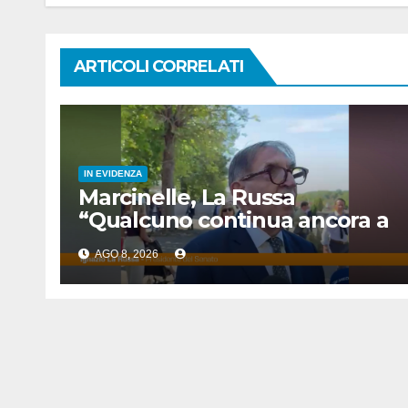
ARTICOLI CORRELATI
IN EVIDENZA
Marcinelle, La Russa
“Qualcuno continua ancora a
voltare le spalle”
AGO 8, 2026