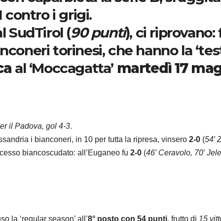
 contro i grigi.
l SudTirol (
90 punti
), ci riprovano: 
nconeri torinesi, che hanno la ‘tes
ca
al ‘Moccagatta’
martedì 17 magg
per il Padova, gol 4-3
.
sandria i bianconeri, in 10 per tutta la ripresa, vinsero
2-0
(
54′ 
ccesso biancoscudato: all’Euganeo fu
2-0
(
46′ Ceravolo, 70′ Jel
so la ‘regular season’ all’
8° posto con 54 punti
, frutto di
15 vit