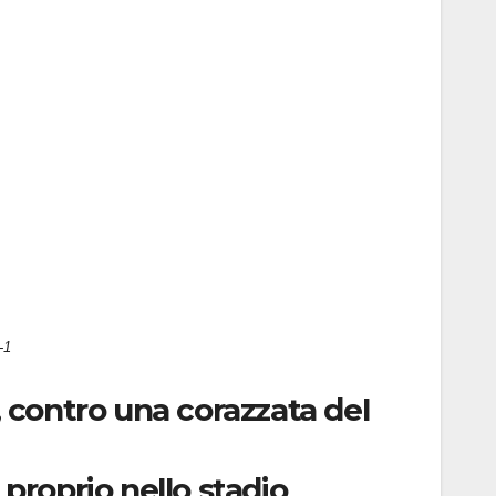
-1
, contro una corazzata del
proprio nello stadio