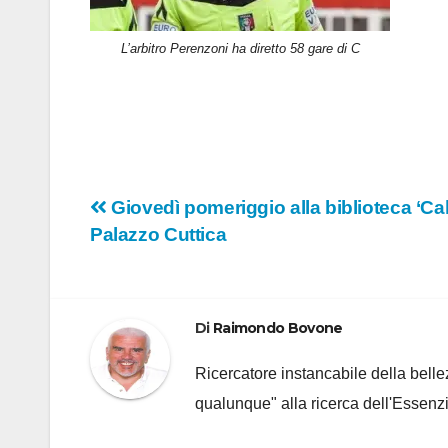
L’arbitro Perenzoni ha diretto 58 gare di C
Navigazione
Giovedì pomeriggio alla biblioteca ‘Calv
Palazzo Cuttica
articoli
Di
Raimondo Bovone
Ricercatore instancabile della bellez
qualunque" alla ricerca dell'Essenzi