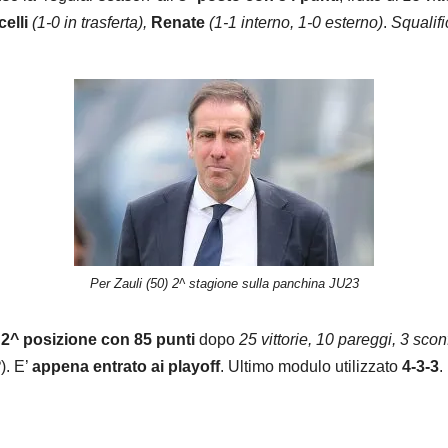
elli
(1-0 in trasferta),
Renate
(1-1 interno, 1-0 esterno)
.
Squalifi
Per Zauli (50) 2^ stagione sulla panchina JU23
n
2^ posizione con 85 punti
dopo
25 vittorie, 10 pareggi, 3 scon
2
). E’
appena entrato ai playoff
. Ultimo modulo utilizzato
4-3-3
.