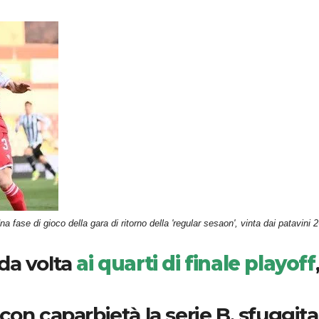
na fase di gioco della gara di ritorno della 'regular sesaon', vinta dai patavini 2
da volta
ai quarti di finale playoff
on caparbietà la serie B, sfuggita 