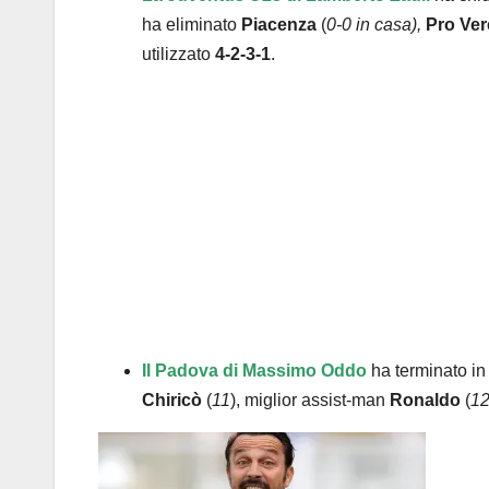
ha eliminato
Piacenza
(
0-0 in casa),
Pro Verc
utilizzato
4-2-3-1
.
Il Padova di Massimo Oddo
ha terminato i
Chiricò
(
11
), miglior assist-man
Ronaldo
(
1