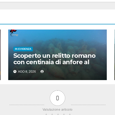
IN EVIDENZA
Scoperto un relitto romano
con centinaia di anfore al
largo di Mazara del Vallo
AGO 8, 2026
0
Valutazione articolo