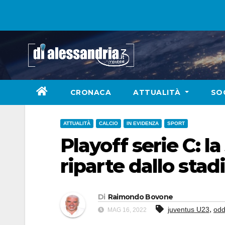
Skip
to
content
CRONACA
ATTUALITÀ
SO
ATTUALITÀ
CALCIO
IN EVIDENZA
SPORT
Playoff serie C: l
riparte dallo stadi
Di
Raimondo Bovone
,
juventus U23
od
MAG 16, 2022