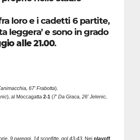
fra loro e i cadetti 6 partite,
ta leggera’ e sono in grado
io alle 21.00
.
Zanimacchia, 67′ Frabotta
).
enic
), al Moccagatta
2-1
(
7′ Da Graca, 26′ Jelenic,
torie, 9 pareggi, 14 sconfitte, gol 43-43
. Nei
playoff