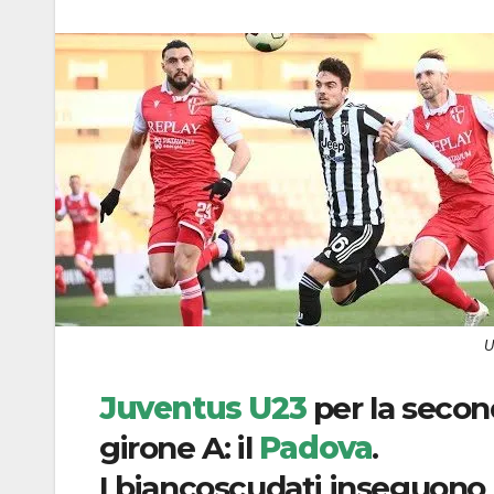
U
Juventus U23
per la secon
girone A: il
Padova
.
I biancoscudati inseguono c