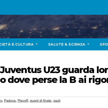
CIETÀ E CULTURA
SALUTE & SCIENZA
SP
a Juventus U23 guarda lo
o dove perse la B ai rigor
,
,
,
,
do
Padova
Playoff
quarti di finale
zauli