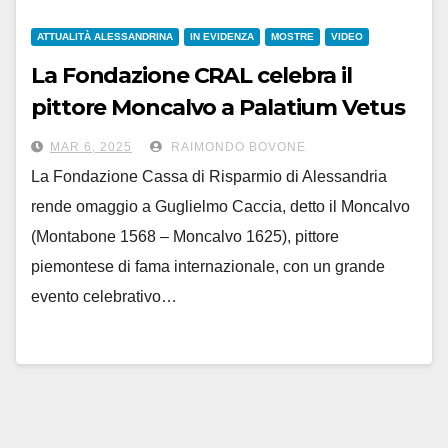
ATTUALITÀ ALESSANDRINA
IN EVIDENZA
MOSTRE
VIDEO
La Fondazione CRAL celebra il
pittore Moncalvo a Palatium Vetus
da domani, venerdì 7 marzo
MAR 6, 2025
RAIMONDO BOVONE
La Fondazione Cassa di Risparmio di Alessandria
rende omaggio a Guglielmo Caccia, detto il Moncalvo
(Montabone 1568 – Moncalvo 1625), pittore
piemontese di fama internazionale, con un grande
evento celebrativo…