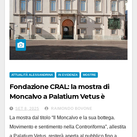
ATTUALITÀ ALESSANDRINA
IN EVIDENZA
MOSTRE
Fondazione CRAL: la mostra di
Moncalvo a Palatium Vetus è
prorogata fino a dicembre
SET 8, 2025
RAIMONDO BOVONE
La mostra dal titolo “Il Moncalvo e la sua bottega.
Movimento e sentimento nella Controriforma”, allestita
a Palatium Vetus, resterà aperta al pubblico fino a