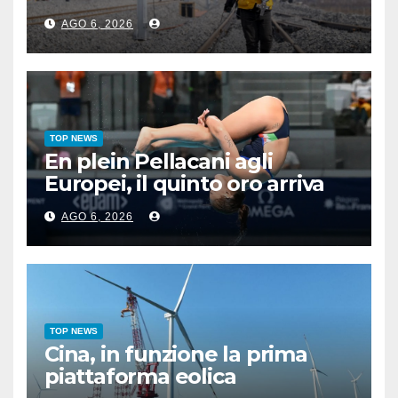
zona permafrost
AGO 6, 2026
TOP NEWS
En plein Pellacani agli
Europei, il quinto oro arriva
nel sincro con Pizzini
AGO 6, 2026
TOP NEWS
Cina, in funzione la prima
piattaforma eolica