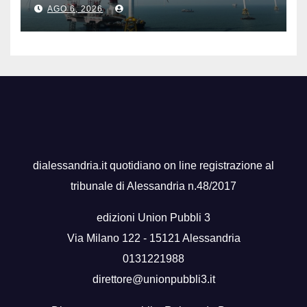
galleggiante da 16 MW
AGO 6, 2026
dialessandria.it quotidiano on line registrazione al
tribunale di Alessandria n.48/2017
edizioni Union Pubbli 3
Via Milano 122 - 15121 Alessandria
0131221988
direttore@unionpubbli3.it