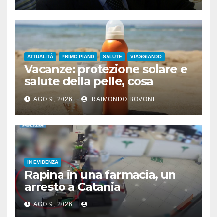
ATTUALITÀ
PRIMO PIANO
SALUTE
VIAGGIANDO
Vacanze: protezione solare e
salute della pelle, cosa
dicono le evidenze
AGO 9, 2026
RAIMONDO BOVONE
scientifiche
IN EVIDENZA
Rapina in una farmacia, un
arresto a Catania
AGO 9, 2026