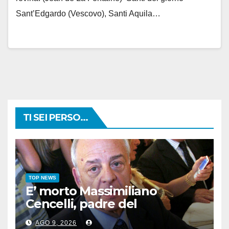
Sant’Edgardo (Vescovo), Santi Aquila…
TI SEI PERSO...
TOP NEWS
E’ morto Massimiliano
Cencelli, padre del
“manuale” omonimo
AGO 9, 2026