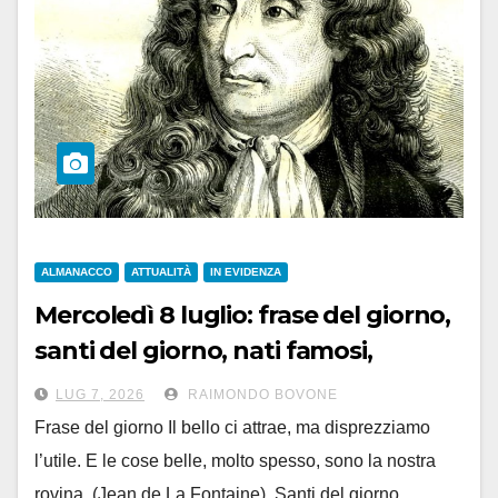
ALMANACCO
ATTUALITÀ
IN EVIDENZA
Mercoledì 8 luglio: frase del giorno,
santi del giorno, nati famosi,
accadde oggi
LUG 7, 2026
RAIMONDO BOVONE
Frase del giorno Il bello ci attrae, ma disprezziamo
l’utile. E le cose belle, molto spesso, sono la nostra
rovina. (Jean de La Fontaine) Santi del giorno