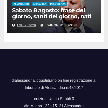
ALMANACCO
ATTUALITÀ
IN EVIDENZA
Sabato 8 agosto: frase del
giorno, santi del giorno, nati
famosi, accadde oggi
AGO 7, 2026
RAIMONDO BOVONE
dialessandria.it quotidiano on line registrazione al
tribunale di Alessandria n.48/2017
edizioni Union Pubbli 3
Via Milano 122 - 15121 Alessandria