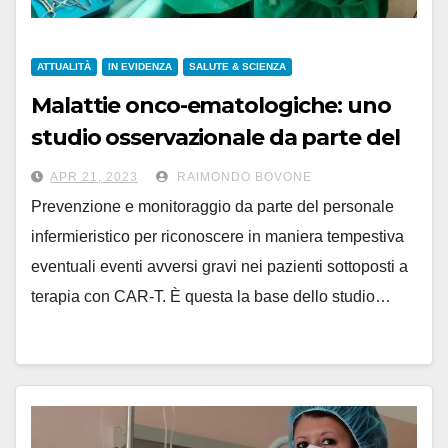
ATTUALITÀ
IN EVIDENZA
SALUTE & SCIENZA
Malattie onco-ematologiche: uno
studio osservazionale da parte del
personale infermieristico
APR 21, 2023
RAIMONDO BOVONE
Prevenzione e monitoraggio da parte del personale
infermieristico per riconoscere in maniera tempestiva
eventuali eventi avversi gravi nei pazienti sottoposti a
terapia con CAR-T. È questa la base dello studio…