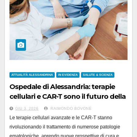
ATTUALITÀ ALESSANDRINA
IN EVIDENZA
SALUTE & SCIENZA
Ospedale di Alessandria: terapie
cellulari e CAR-T sono il futuro della
cura ematologica
GIU 3, 2026
RAIMONDO BOVONE
Le terapie cellulari avanzate e le CAR-T stanno
rivoluzionando il trattamento di numerose patologie
ematologiche, aprendo nuove prospettive di cura e