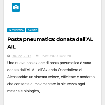
IN EVIDENZA
SALUTE
Posta pneumatica: donata dall’AL
AIL
la postazione del dh-
DIC 22, 2017
RAIMONDO BOVONE
oncoematologico
Una nuova postazione di posta pneumatica è stata
donata dall’AL AIL all’Azienda Ospedaliera di
Alessandria: un sistema veloce, efficiente e moderno
che consente di movimentare in sicurezza ogni
materiale biologico,…