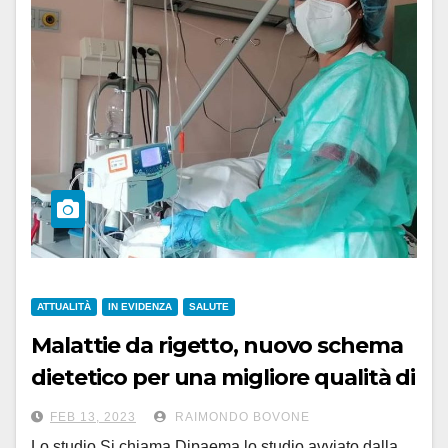
ATTUALITÀ
IN EVIDENZA
SALUTE
Malattie da rigetto, nuovo schema
dietetico per una migliore qualità di
vita del paziente: il Dipaema
FEB 13, 2023
RAIMONDO BOVONE
Lo studio Si chiama Dipaema lo studio avviato dalla