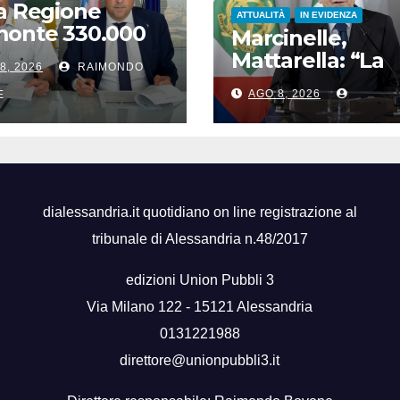
a Regione
ATTUALITÀ
IN EVIDENZA
monte 330.000
Marcinelle,
 per le caserme
Mattarella: “La
8, 2026
RAIMONDO
a Guardia di
gestione dei flu
nza
AGO 8, 2026
E
migratori rispett
dignità delle
persone”
dialessandria.it quotidiano on line registrazione al
tribunale di Alessandria n.48/2017
edizioni Union Pubbli 3
Via Milano 122 - 15121 Alessandria
0131221988
direttore@unionpubbli3.it