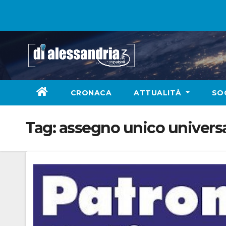
Skip
to
content
CRONACA
ATTUALITÀ
SO
Tag:
assegno unico univers