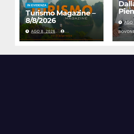
Dall
IN EVIDENZA
Pie
Turismo Magazine –
euro
8/8/2026
AGO 
dell
AGO 8, 2026
Fina
BOVON