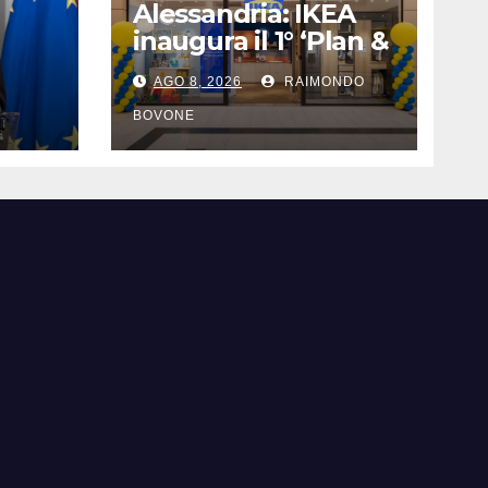
Alessandria: IKEA
inaugura il 1° ‘Plan &
Order’ al centro
AGO 8, 2026
RAIMONDO
commerciale
ssi
Panorama
BOVONE
i la