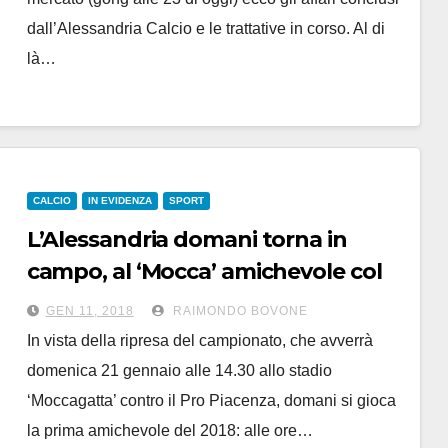
dall’Alessandria Calcio e le trattative in corso. Al di
là…
CALCIO
IN EVIDENZA
SPORT
L’Alessandria domani torna in
campo, al ‘Mocca’ amichevole col
FeralpiSalò
GEN 11, 2018
RAIMONDO BOVONE
In vista della ripresa del campionato, che avverrà
domenica 21 gennaio alle 14.30 allo stadio
‘Moccagatta’ contro il Pro Piacenza, domani si gioca
la prima amichevole del 2018: alle ore…