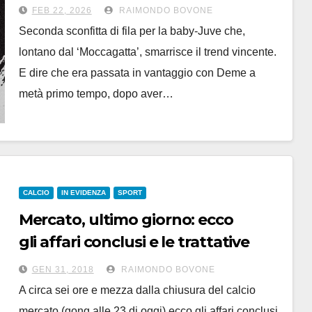
finisce in 9
FEB 22, 2026
RAIMONDO BOVONE
Seconda sconfitta di fila per la baby-Juve che,
lontano dal ‘Moccagatta’, smarrisce il trend vincente.
E dire che era passata in vantaggio con Deme a
metà primo tempo, dopo aver…
CALCIO
IN EVIDENZA
SPORT
Mercato, ultimo giorno: ecco
gli affari conclusi e le trattative
in corso dell’Alessandria
GEN 31, 2018
RAIMONDO BOVONE
A circa sei ore e mezza dalla chiusura del calcio
mercato (gong alle 23 di oggi) ecco gli affari conclusi