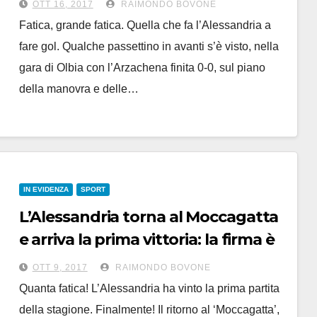
OTT 16, 2017
RAIMONDO BOVONE
Fatica, grande fatica. Quella che fa l’Alessandria a
fare gol. Qualche passettino in avanti s’è visto, nella
gara di Olbia con l’Arzachena finita 0-0, sul piano
della manovra e delle…
IN EVIDENZA
SPORT
L’Alessandria torna al Moccagatta
e arriva la prima vittoria: la firma è
di Marconi su rigore al minuto 94
OTT 9, 2017
RAIMONDO BOVONE
Quanta fatica! L’Alessandria ha vinto la prima partita
della stagione. Finalmente! Il ritorno al ‘Moccagatta’,