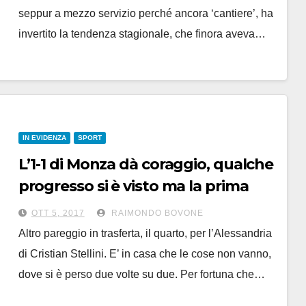
seppur a mezzo servizio perché ancora ‘cantiere’, ha
invertito la tendenza stagionale, che finora aveva…
IN EVIDENZA
SPORT
L’1-1 di Monza dà coraggio, qualche
progresso si è visto ma la prima
vittoria manca ancora
OTT 5, 2017
RAIMONDO BOVONE
all’Alessandria
Altro pareggio in trasferta, il quarto, per l’Alessandria
di Cristian Stellini. E’ in casa che le cose non vanno,
dove si è perso due volte su due. Per fortuna che…