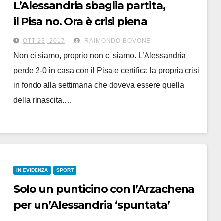
L’Alessandria sbaglia partita,
il Pisa no. Ora è crisi piena
e la classifica fa paura
OTT 23, 2017
RAIMONDO BOVONE
Non ci siamo, proprio non ci siamo. L’Alessandria
perde 2-0 in casa con il Pisa e certifica la propria crisi
in fondo alla settimana che doveva essere quella
della rinascita.…
IN EVIDENZA
SPORT
Solo un punticino con l’Arzachena
per un’Alessandria ‘spuntata’