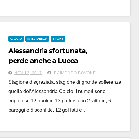
CALCIO
IN EVIDENZA
SPORT
Alessandria sfortunata,
perde anche a Lucca
e torna in zona playout
NOV 13, 2017
RAIMONDO BOVONE
Stagione disgraziata, stagione di grande sofferenza,
quella del’Alessandria Calcio. I numeri sono
impietosi: 12 punti in 13 partite, con 2 vittorie, 6
pareggi e 5 sconfitte, 12 gol fatti e…