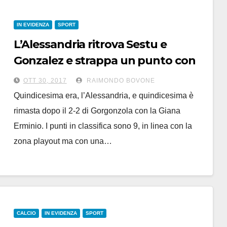
IN EVIDENZA
SPORT
L’Alessandria ritrova Sestu e
Gonzalez e strappa un punto con
la Giana: 2-2
OTT 30, 2017
RAIMONDO BOVONE
Quindicesima era, l’Alessandria, e quindicesima è
rimasta dopo il 2-2 di Gorgonzola con la Giana
Erminio. I punti in classifica sono 9, in linea con la
zona playout ma con una…
CALCIO
IN EVIDENZA
SPORT