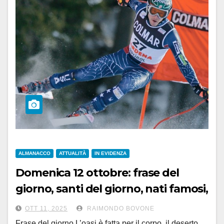
ALMANACCO
ATTUALITÀ
IN EVIDENZA
Domenica 12 ottobre: frase del
giorno, santi del giorno, nati famosi,
accadde oggi
OTT 11, 2025
RAIMONDO BOVONE
Frase del giorno L’oasi è fatta per il corpo, il deserto