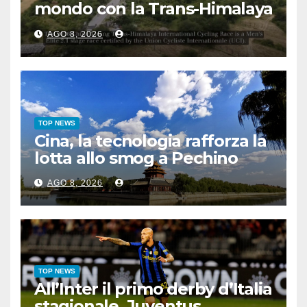
mondo con la Trans-Himalaya
Race
AGO 8, 2026
TOP NEWS
Cina, la tecnologia rafforza la
lotta allo smog a Pechino
AGO 8, 2026
TOP NEWS
All’Inter il primo derby d’Italia
stagionale, Juventus