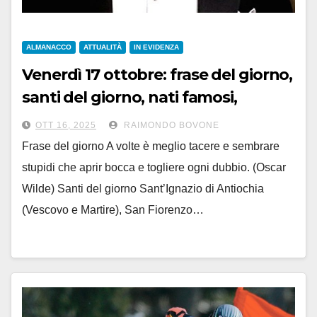
ALMANACCO
ATTUALITÀ
IN EVIDENZA
Venerdì 17 ottobre: frase del giorno,
santi del giorno, nati famosi,
accadde oggi
OTT 16, 2025
RAIMONDO BOVONE
Frase del giorno A volte è meglio tacere e sembrare
stupidi che aprir bocca e togliere ogni dubbio. (Oscar
Wilde) Santi del giorno Sant’Ignazio di Antiochia
(Vescovo e Martire), San Fiorenzo…