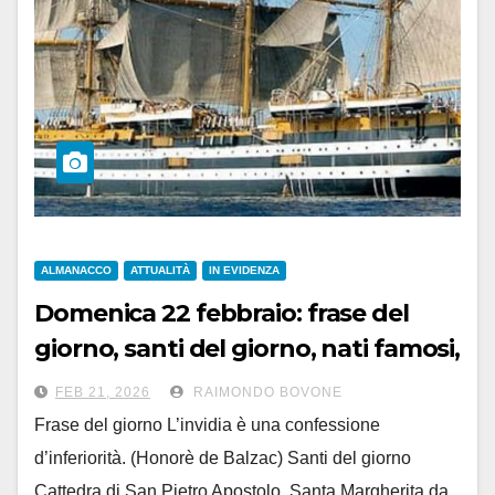
ALMANACCO
ATTUALITÀ
IN EVIDENZA
Domenica 22 febbraio: frase del
giorno, santi del giorno, nati famosi,
accadde oggi
FEB 21, 2026
RAIMONDO BOVONE
Frase del giorno L’invidia è una confessione
d’inferiorità. (Honorè de Balzac) Santi del giorno
Cattedra di San Pietro Apostolo, Santa Margherita da