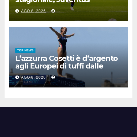
sconfitta 2-1
AGO 8, 2026
TOP NEWS
L’azzurra Cosetti è d’argento
agli Europei di tuffi dalle
grandi altezze
AGO 8, 2026