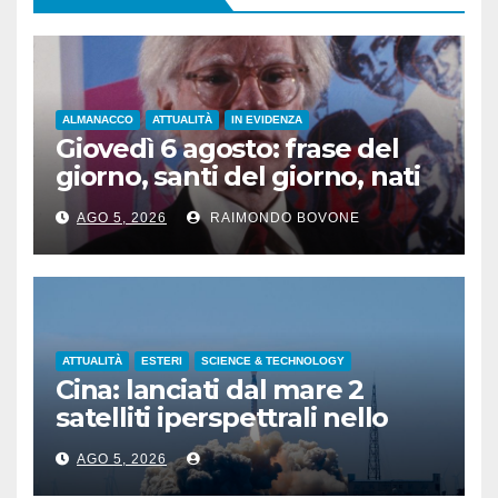
ALMANACCO
ATTUALITÀ
IN EVIDENZA
Giovedì 6 agosto: frase del
giorno, santi del giorno, nati
famosi, accadde oggi
AGO 5, 2026
RAIMONDO BOVONE
ATTUALITÀ
ESTERI
SCIENCE & TECHNOLOGY
Cina: lanciati dal mare 2
satelliti iperspettrali nello
Shandong
AGO 5, 2026