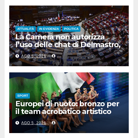
ATTUALITÀ
IN EVIDENZA
POLITICA
La Camera non autorizza
l’uso delle chat di Delmastro,
voto a scrutinio segreto
AGO 5, 2026
SPORT
Europei di nuoto: bronzo per
il team acrobatico artistico
dell’Italia
AGO 5, 2026