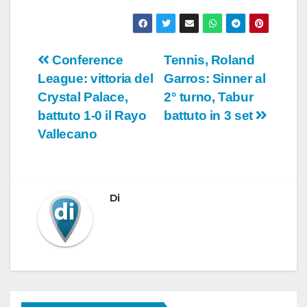
Navigazione
Conference
Tennis, Roland
League: vittoria del
Garros: Sinner al
articoli
Crystal Palace,
2° turno, Tabur
battuto 1-0 il Rayo
battuto in 3 set
Vallecano
Di