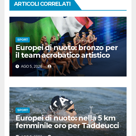
ARTICOLI CORRELATI
SPORT
Europei di nuoto: bronzo per
il team acrobatico artistico
dell’Italia
AGO 5, 2026
SPORT
Europei di nuoto: nella 5 km
femminile oro per Taddeucci
e bronzo per Pozzobon