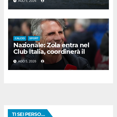
AGO 5, 2026
CALCIO
SPORT
Nazionale: Zola entra nel
Club Italia, coordinerà il
settore giovanile
AGO 5, 2026
TI SEI PERSO...